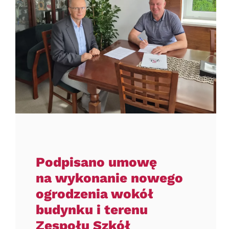
Podpisano umowę
na wykonanie nowego
ogrodzenia wokół
budynku i terenu
Zespołu Szkół