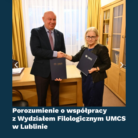
U
z
d
Porozumienie o współpracy
z Wydziałem Filologicznym UMCS
w Lublinie