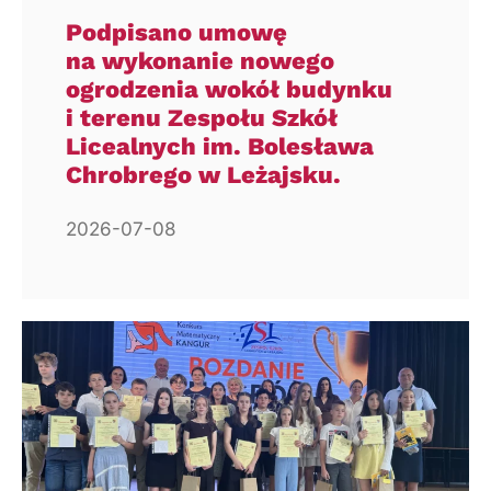
Podpisano umowę
na wykonanie nowego
ogrodzenia wokół budynku
i terenu Zespołu Szkół
Licealnych im. Bolesława
Chrobrego w Leżajsku.
2026-07-08