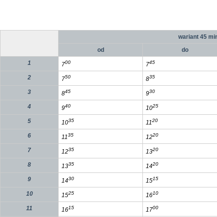
wariant
45
mi
od
do
1
00
45
7
7
2
50
35
7
8
3
45
30
8
9
4
40
25
9
10
5
35
20
10
11
6
35
20
11
12
7
35
20
12
13
8
35
20
13
14
9
30
15
14
15
10
25
10
15
16
11
15
00
16
17