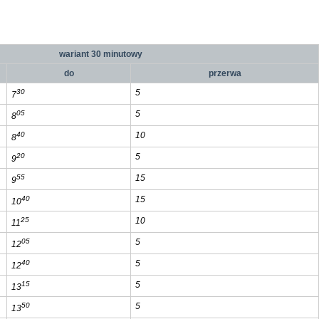
wariant
30
minutowy
do
przerwa
30
5
7
05
5
8
40
10
8
20
5
9
55
15
9
40
15
10
25
10
11
05
5
12
40
5
12
15
5
13
50
5
13