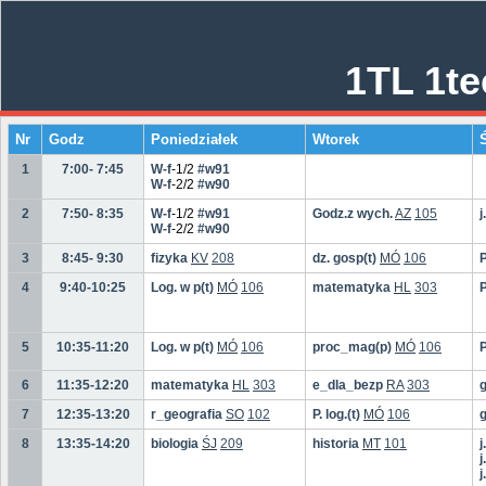
1TL 1te
Nr
Godz
Poniedziałek
Wtorek
1
7:00- 7:45
W-f
-1/2
#w91
W-f
-2/2
#w90
2
7:50- 8:35
W-f
-1/2
#w91
Godz.z wych.
AZ
105
j
W-f
-2/2
#w90
3
8:45- 9:30
fizyka
KV
208
dz. gosp(t)
MÓ
106
P
4
9:40-10:25
Log. w p(t)
MÓ
106
matematyka
HL
303
P
5
10:35-11:20
Log. w p(t)
MÓ
106
proc_mag(p)
MÓ
106
P
6
11:35-12:20
matematyka
HL
303
e_dla_bezp
RA
303
g
7
12:35-13:20
r_geografia
SO
102
P. log.(t)
MÓ
106
8
13:35-14:20
biologia
ŚJ
209
historia
MT
101
j
j
j