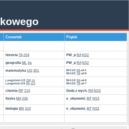
skowego
Czwartek
Piątek
historia
TA
204
PW_p
RA
NS2
geografia
ML
4a
PW_p
RA
NS2
matematyka
UG
301
W-f-1/2
RA
wf-1
W-f-2/2
TR
wf-8
j.angielski-1/2
ZW
14
W-f-1/2
RA
wf-6
j.angielski-2/2
PA
115
W-f-2/2
TR
wf-7
chemia
RP
210
Godz.z wych.
RA
NS3
fizyka
MA
206
e_obywatel.
MT
NS3
biologia
BN
310
e_obywatel.
MT
NS2