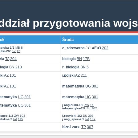
ddział przygotowania woj
ek
Środa
matyka-1/2
MB
8
e_zdrowotna
-1/1
#Eu3
202
jski-2/2
KZ
15
ria
TA
204
biologia
BN
17B
logia
BN
210
r_biologia
BN
5
ski
AZ
101
j.polski
AZ
211
ski
AZ
101
matematyka
UG
301
tematyka
UG
301
matematyka
UG
301
tematyka
UG
301
j.angielski-1/2
ZW
16
informatyka-2/2
BL
102
_spec-1/2
ZW
103
j.rosyjski-1/2
DU
203
elski-2/2
PA
115
j.ang_spec-2/2
PA
107
bizn.i zarz.
TP
307