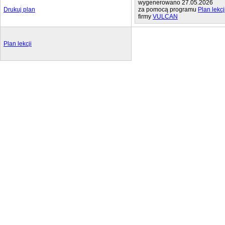
wygenerowano 27.05.2026
Drukuj plan
za pomocą programu
Plan lekc
firmy
VULCAN
Plan lekcji