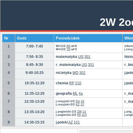
2W 2o
Nr
Godz
Poniedziałek
Wtor
1
7:00- 7:45
W-f-1/2
RA
wf-6
infor
W-f-2/2
TR
wf-5
j.rosy
2
7:50- 8:35
matematyka
UG
301
histo
3
8:45- 9:30
r_matematyka
UG
301
r_bio
4
9:40-10:25
rel./etyka
WO
302
j.pol
5
10:35-11:20
chemia
RP
210
j.pol
6
11:35-12:20
geografia
ML
4a
r_ma
7
12:35-13:20
j.rosyjski-1/2
DU
16
r_ma
j.rosyjski-2/2
KZ
15
8
13:35-14:20
j.angielski-1/2
ZW
10
j.ang
j.angielski-2/2
PA
115
j.angi
9
14:30-15:15
j.polski
AZ
101