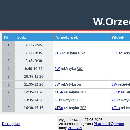
W.Orze
Nr
Godz
Poniedziałek
Wtorek
1
7:00- 7:45
2
7:50- 8:35
2TS
rel./etyka
NS2
1TS
rel./et
3
8:45- 9:30
4
9:40-10:25
2W
rel./etyka
302
5
10:35-11:20
6
11:35-12:20
3W
rel./etyka
5a
1W
rel./et
7
12:35-13:20
4TSb
rel./etyka
303
3TSb
rel./
8
13:35-14:20
3J
rel./etyka
303
2C
rel./ety
9
14:30-15:15
4TSa
rel./etyka
303
4TLa
rel./e
wygenerowano 27.05.2026
Drukuj plan
za pomocą programu
Plan lekcji Optivum
firmy
VULCAN