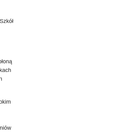
 Szkół
płoną
lkach
h
ybkim
zniów