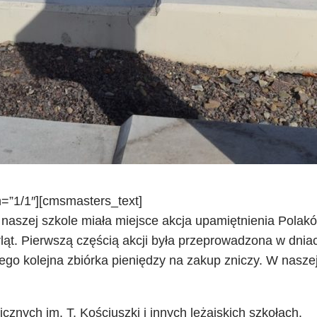
”1/1″][cmsmasters_text]
 naszej szkole miała miejsce akcja upamiętnienia Polak
t. Pierwszą częścią akcji była przeprowadzona w dnia
go kolejna zbiórka pieniędzy na zakup zniczy. W nasze
znych im. T. Kościuszki i innych leżajskich szkołach.