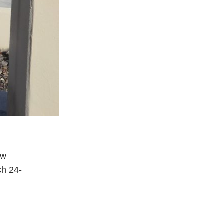
ów
ch 24-
j