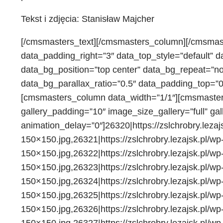
Tekst i zdjęcia: Stanisław Majcher
[/cmsmasters_text][/cmsmasters_column][/cmsmas
data_padding_right=”3″ data_top_style=”default” da
data_bg_position=”top center” data_bg_repeat=”no
data_bg_parallax_ratio=”0.5″ data_padding_top=”
[cmsmasters_column data_width=”1/1″][cmsmasters_
gallery_padding=”10″ image_size_gallery=”full” gal
animation_delay=”0″]26320|https://zslchrobry.lez
150×150.jpg,26321|https://zslchrobry.lezajsk.pl/
150×150.jpg,26322|https://zslchrobry.lezajsk.pl/
150×150.jpg,26323|https://zslchrobry.lezajsk.pl/
150×150.jpg,26324|https://zslchrobry.lezajsk.pl/
150×150.jpg,26325|https://zslchrobry.lezajsk.pl/
150×150.jpg,26326|https://zslchrobry.lezajsk.pl/