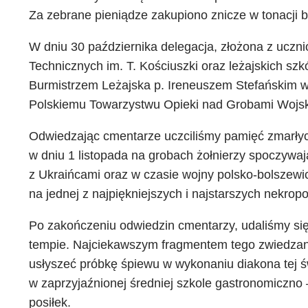
Za zebrane pieniądze zakupiono znicze w tonacji b
W dniu 30 października delegacja, złożona z uczn
Technicznych im. T. Kościuszki oraz leżajskich s
Burmistrzem Leżajska p. Ireneuszem Stefańskim 
Polskiemu Towarzystwu Opieki nad Grobami Wojs
Odwiedzając cmentarze uczciliśmy pamięć zmarłyc
w dniu 1 listopada na grobach żołnierzy spoczy
z Ukraińcami oraz w czasie wojny polsko-bolszewi
na jednej z najpiękniejszych i najstarszych nekro
Po zakończeniu odwiedzin cmentarzy, udaliśmy si
tempie. Najciekawszym fragmentem tego zwiedzani
usłyszeć próbkę śpiewu w wykonaniu diakona tej ś
w zaprzyjaźnionej średniej szkole gastronomiczno 
posiłek.