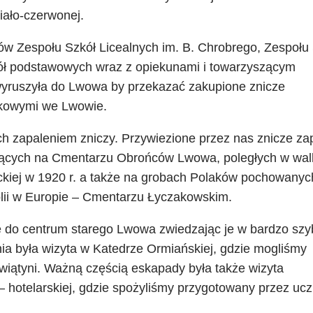
iało-czerwonej.
iów Zespołu Szkół Licealnych im. B. Chrobrego, Zespołu
zkół podstawowych wraz z opiekunami i towarzyszącym
wyruszyła do Lwowa by przekazać zakupione znicze
kowymi we Lwowie.
h zapaleniem zniczy. Przywiezione przez nas znicze za
wających na Cmentarzu Obrońców Lwowa, poległych w wa
ckiej w 1920 r. a także na grobach Polaków pochowanyc
polii w Europie – Cmentarzu Łyczakowskim.
ę do centrum starego Lwowa zwiedzając je w bardzo sz
a była wizyta w Katedrze Ormiańskiej, gdzie mogliśmy
wiątyni. Ważną częścią eskapady była także wizyta
– hotelarskiej, gdzie spożyliśmy przygotowany przez uc