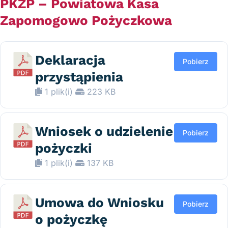
PKZP – Powiatowa Kasa
Zapomogowo Pożyczkowa
Deklaracja
Pobierz
przystąpienia
1 plik(i)
223 KB
Wniosek o udzielenie
Pobierz
pożyczki
1 plik(i)
137 KB
Umowa do Wniosku
Pobierz
o pożyczkę