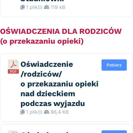
1 plik(i)
119 kB
OŚWIADCZENIA DLA RODZICÓW
(o przekazaniu opieki)
Oświadczenie
Pobierz
/rodziców/
o przekazaniu opieki
nad dzieckiem
podczas wyjazdu
1 plik(i)
86,4 KB