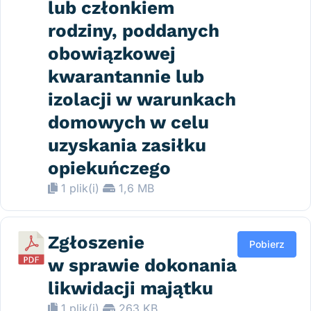
lub członkiem
rodziny, poddanych
obowiązkowej
kwarantannie lub
izolacji w warunkach
domowych w celu
uzyskania zasiłku
opiekuńczego
1 plik(i)
1,6 MB
Zgłoszenie
Pobierz
w sprawie dokonania
likwidacji majątku
1 plik(i)
263 KB