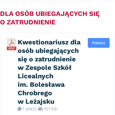
DLA OSÓB UBIEGAJĄCYCH SIĘ
O ZATRUDNIENIE
Kwestionariusz dla
Pobierz
osób ubiegających
się o zatrudnienie
w Zespole Szkół
Licealnych
im. Bolesława
Chrobrego
w Leżajsku
1 plik(i)
101 KB