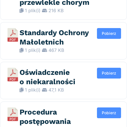
przewlekle chorym
1 plik(i)
216 KB
Standardy Ochrony
Pobierz
Małoletnich
1 plik(i)
467 KB
Oświadczenie
Pobierz
o niekaralności
1 plik(i)
47,1 KB
Procedura
Pobierz
postępowania