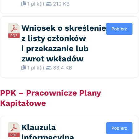
1 plik(i)
210 KB
Wniosek o skreślenie
Pobierz
z listy członków
i przekazanie lub
zwrot wkładów
1 plik(i)
83,4 KB
PPK – Pracownicze Plany
Kapitałowe
Klauzula
Pobierz
informacyjna