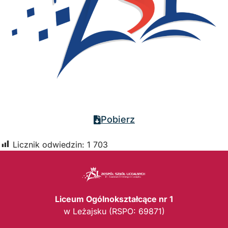
Pobierz
Licznik odwiedzin:
1 703
Liceum Ogólnokształcące nr 1
w Leżajsku (RSPO: 69871)