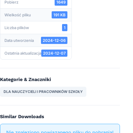
Pobierz
1649
Wielkość pliku
191 KB
Liczba plików
1
Data utworzenia
2024-12-06
Ostatnia aktualizacja
2024-12-07
Kategorie & Znaczniki
DLA NAUCZYCIELI I PRACOWNIKÓW SZKOŁY
Similar Downloads
Nie znaleziono powiązanego pliku do pobrania!