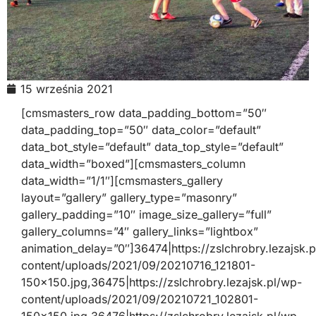
15 września 2021
[cmsmasters_row data_padding_bottom=”50″
data_padding_top=”50″ data_color=”default”
data_bot_style=”default” data_top_style=”default”
data_width=”boxed”][cmsmasters_column
data_width=”1/1″][cmsmasters_gallery
layout=”gallery” gallery_type=”masonry”
gallery_padding=”10″ image_size_gallery=”full”
gallery_columns=”4″ gallery_links=”lightbox”
animation_delay=”0″]36474|https://zslchrobry.lezajsk.
content/uploads/2021/09/20210716_121801-
150×150.jpg,36475|https://zslchrobry.lezajsk.pl/wp-
content/uploads/2021/09/20210721_102801-
150×150.jpg,36476|https://zslchrobry.lezajsk.pl/wp-