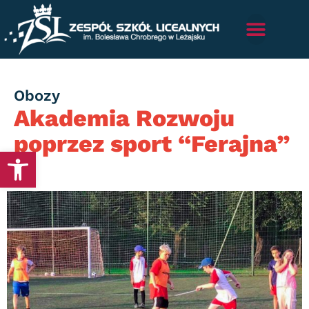
Category
Obozy
Akademia Rozwoju
poprzez sport “Ferajna”
Otwórz pasek narzędzi