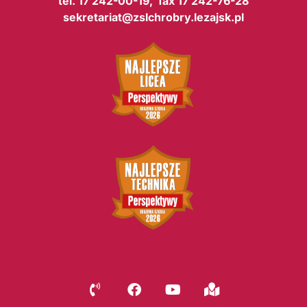
tel. 17 242-00-19, fax 17 242-76-28
sekretariat@zslchrobry.lezajsk.pl