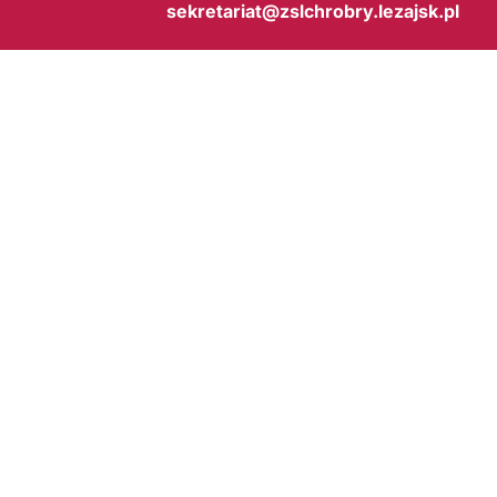
sekretariat@zslchrobry.lezajsk.pl
BIP
Copyright © 2026
Zespół Szkół Licealnych im. Bolesława Chrobrego w Leżajsku
. Wsz