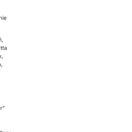
nie
ń,
tta
k,
o,
r”