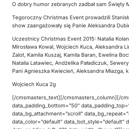
O dobry humor zebranych zadbał sam Święty Mi
Tegoroczny Christmas Event prowadzili Stani
show zaangażowały się Panie Aleksandra Dubie
Uczestnicy Christmas Event 2015: Natalia Kola
Mirosława Kowal, Wojciech Kuca, Aleksandra Lin
Zalot, Kamila Kuszaj, Kamila Baran, Ewelina Bo
Natalia Latawiec, Andżelika Paładiczuk, Sewery
Pani Agnieszka Kwiecień, Aleksandra Miazga, kl
Wojciech Kuca 2g
[/cmsmasters_text][/cmsmasters_column][/c
data_padding_bottom=”50″ data_padding_top=”0
data_bg_attachment=”scroll” data_bg_repeat=”
data_color=”default” data_bot_style=”default” 