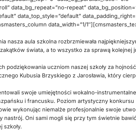
oll” data_bg_repeat=”no-repeat” data_bg_position=
efault” data_top_style=”default” data_padding_right=
msmasters_column data_width=”1/1″][cmsmasters_te
nia nasza aula szkolna rozbrzmiewała najpiękniejszy
zakątków świata, a to wszystko za sprawą kolejnej j
h podziękowania uczniom naszej szkoły za hojność
cznego Kubusia Brzyskiego z Jarosławia, który cierp
entowali swoje umiejętności wokalno-instrumentaln
szpańsku i francusku. Poziom artystyczny konkursu 
owie wykonując niemalże profesjonalnie swoje utwo
nastrój. Oni sami mogli się przy tym świetnie bawi
j szkoły.