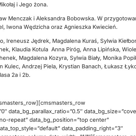
kołaj i Jego żona.
sław Menczak i Aleksandra Bobowska. W przygotowa
l, Iwona Wędzicha oraz Agnieszka Kwiecień.
no, Ireneusz Jędrek, Magdalena Kuraś, Sylwia Kiełbo
ek, Klaudia Kotula Anna Piróg, Anna Lipińska, Wiole
chenek, Magdalena Kozyra, Sylwia Biały, Monika Popi
n Kulec, Andrzej Piela, Krystian Banach, Łukasz Łyk
asa 2a i 2b.
msmasters_row][cmsmasters_row
″ data_bg_parallax_ratio=”0.5″ data_bg_size=”cove
no-repeat” data_bg_position=”top center”
data_top_style=”default” data_padding_right=”3″