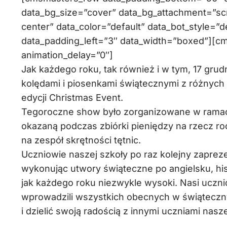
data_bg_size=”cover” data_bg_attachment=”scr
center” data_color=”default” data_bot_style=”d
data_padding_left=”3″ data_width=”boxed”][c
animation_delay=”0″]
Jak każdego roku, tak również i w tym, 17 grud
kolędami i piosenkami świątecznymi z różnych 
edycji Christmas Event.
Tegoroczne show było zorganizowane w ramac
okazaną podczas zbiórki pieniędzy na rzecz ro
na zespół skrętności tętnic.
Uczniowie naszej szkoły po raz kolejny zaprez
wykonując utwory świąteczne po angielsku, hi
jak każdego roku niezwykle wysoki. Nasi uczni
wprowadzili wszystkich obecnych w świąteczny 
i dzielić swoją radością z innymi uczniami nasze