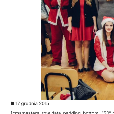
17 grudnia 2015
[cmsmasters_row data_padding_bottom=”50″ da