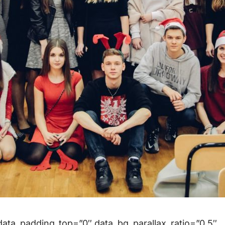
ta_padding_top=”0″ data_bg_parallax_ratio=”0.5″