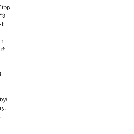
”top
”3″
xt
mi
uż
i
e
był
ry,
ć