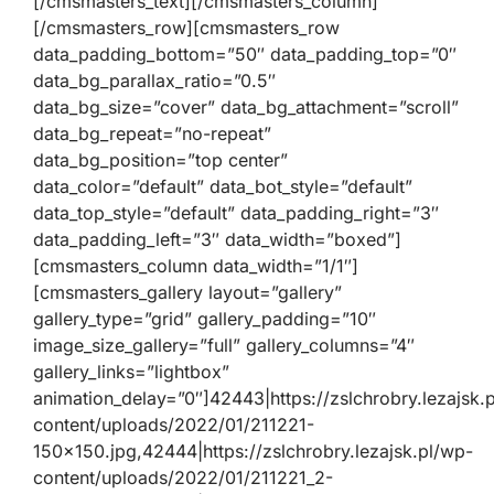
[/cmsmasters_text][/cmsmasters_column]
[/cmsmasters_row][cmsmasters_row
data_padding_bottom=”50″ data_padding_top=”0″
data_bg_parallax_ratio=”0.5″
data_bg_size=”cover” data_bg_attachment=”scroll”
data_bg_repeat=”no-repeat”
data_bg_position=”top center”
data_color=”default” data_bot_style=”default”
data_top_style=”default” data_padding_right=”3″
data_padding_left=”3″ data_width=”boxed”]
[cmsmasters_column data_width=”1/1″]
[cmsmasters_gallery layout=”gallery”
gallery_type=”grid” gallery_padding=”10″
image_size_gallery=”full” gallery_columns=”4″
gallery_links=”lightbox”
animation_delay=”0″]42443|https://zslchrobry.lezajsk.
content/uploads/2022/01/211221-
150×150.jpg,42444|https://zslchrobry.lezajsk.pl/wp-
content/uploads/2022/01/211221_2-