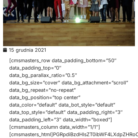
15 grudnia 2021
[cmsmasters_row data_padding_bottom=”50″
data_padding_top=”0″
data_bg_parallax_ratio=”0.5″
data_bg_size=”cover” data_bg_attachment=”scroll”
data_bg_repeat=”no-repeat”
data_bg_position=”top center”
data_color=”default” data_bot_style=”default”
data_top_style=”default” data_padding_right=”3″
data_padding_left=”3″ data_width=”boxed”]
[cmsmasters_column data_width=”1/1″]
[cmsmasters_html]PGRpdiBzdHlsZT0ibWF4LXdpZHR