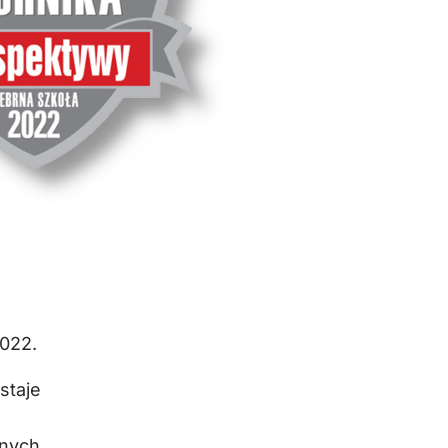
2022.
staje
znych