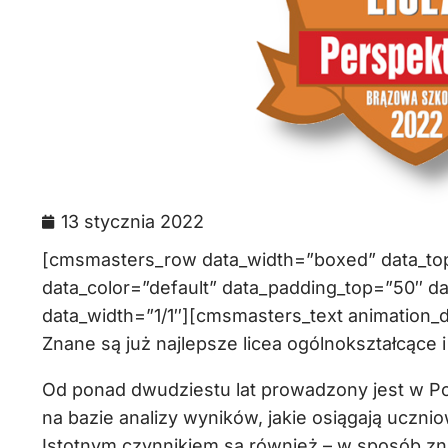
13 stycznia 2022
[cmsmasters_row data_width=”boxed” data_top_
data_color=”default” data_padding_top=”50″ 
data_width=”1/1″][cmsmasters_text animation_d
Znane są już najlepsze licea ogólnokształcące
Od ponad dwudziestu lat prowadzony jest w Pol
na bazie analizy wyników, jakie osiągają uczni
Istotnym czynnikiem są również – w sposób zn