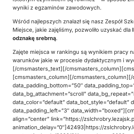
wyniki z egzaminów zawodowych.
Wśród najlepszych znalazł się nasz Zespół Szk
Miejsce, jakie zajęliśmy, pozwoliło uzyskać dla
odznakę srebrną
.
Zajęte miejsca w rankingu są wynikiem pracy n
warunków jakie w procesie dydaktycznym i w
[/cmsmasters_text][/cmsmasters_column][cm
[cmsmasters_column][/cmsmasters_column][
data_padding_bottom=”50″ data_padding_top=”0
data_bg_attachment=”scroll” data_bg_repeat=”
data_color=”default” data_bot_style=”default” 
data_padding_left=”3″ data_width=”boxed”][c
align=”center” link=”https://zslchrobry.lezaj
animation_delay=”0″]42493|https://zslchrobry.l