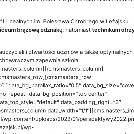
ół Licealnych im. Bolesława Chrobrego w Leżajsku.
liceum brązową odznak
ę, natomiast
technikum otrz
auczycieli i otwartości uczniów a także optymalnych
ychowawczym zapewnia szkoła.
smasters_column][/cmsmasters_column]
/cmsmasters_row][cmsmasters_row
″ data_bg_parallax_ratio=”0.5″ data_bg_size=”cove
no-repeat” data_bg_position=”top center”
data_top_style=”default” data_padding_right=”3″
msmasters_column data_width=”1/1″][cmsmasters_i
sk.pl/wp-content/uploads/2022/01/perspektywy2022.p
ezajsk.pl/wp-