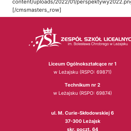
content/uploads/2022/01/perspektywy2022.pn
[/cmsmasters_row]
Liceum Ogólnokształcące nr 1
w Leżajsku (RSPO: 69871)
Technikum nr 2
w Leżajsku (RSPO: 69874)
ul. M. Curie-Skłodowskiej 6
37-300 Leżajsk
skr. poczt. 64