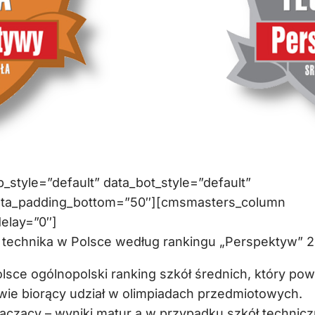
style=”default” data_bot_style=”default”
data_padding_bottom=”50″][cmsmasters_column
elay=”0″]
 i technika w Polsce według rankingu „Perspektyw” 
sce ogólnopolski ranking szkół średnich, który pow
owie biorący udział w olimpiadach przedmiotowych.
aczący – wyniki matur a w przypadku szkół technic