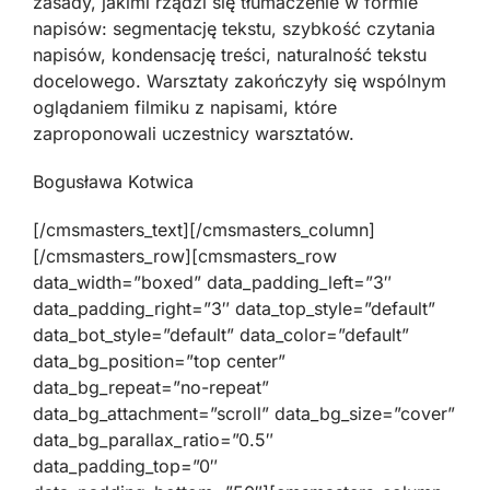
zasady, jakimi rządzi się tłumaczenie w formie
napisów: segmentację tekstu, szybkość czytania
napisów, kondensację treści, naturalność tekstu
docelowego. Warsztaty zakończyły się wspólnym
oglądaniem filmiku z napisami, które
zaproponowali uczestnicy warsztatów.
Bogusława Kotwica
[/cmsmasters_text][/cmsmasters_column]
[/cmsmasters_row][cmsmasters_row
data_width=”boxed” data_padding_left=”3″
data_padding_right=”3″ data_top_style=”default”
data_bot_style=”default” data_color=”default”
data_bg_position=”top center”
data_bg_repeat=”no-repeat”
data_bg_attachment=”scroll” data_bg_size=”cover”
data_bg_parallax_ratio=”0.5″
data_padding_top=”0″