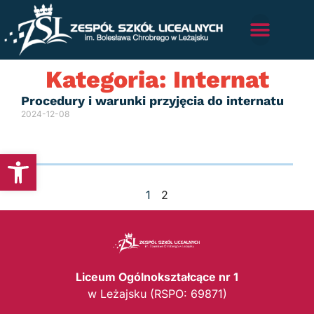
Kategoria: Internat
Procedury i warunki przyjęcia do internatu
2024-12-08
Otwórz pasek narzędzi
1
2
Liceum Ogólnokształcące nr 1
w Leżajsku (RSPO: 69871)