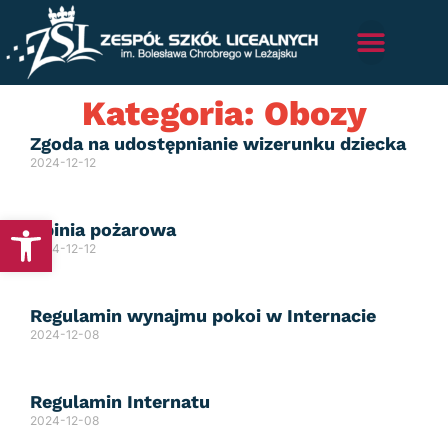
Kategoria: Obozy
Zgoda na udostępnianie wizerunku dziecka
2024-12-12
Otwórz pasek narzędzi
Opinia pożarowa
2024-12-12
Regulamin wynajmu pokoi w Internacie
2024-12-08
Regulamin Internatu
2024-12-08