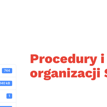
Procedury i
organizacji
744
140 kB
1