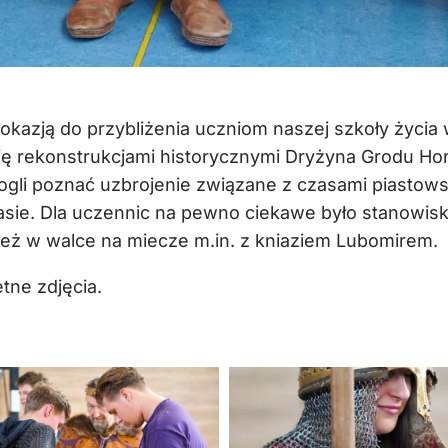
 okazją do przybliżenia uczniom naszej szkoły życi
ię rekonstrukcjami historycznymi Dryżyna Grodu Horo
ogli poznać uzbrojenie związane z czasami piastow
czasie. Dla uczennic na pewno ciekawe było stanowi
 też w walce na miecze m.in. z kniaziem Lubomirem.
tne zdjęcia.