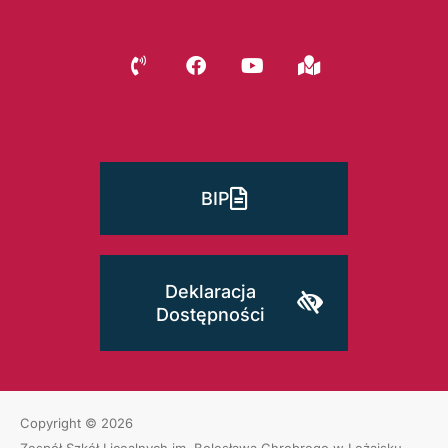
BIP
Deklaracja
Dostępności
Copyright © 2026
Zespół Szkół Licealnych im. Bolesława Chrobrego w Leżajsku
.