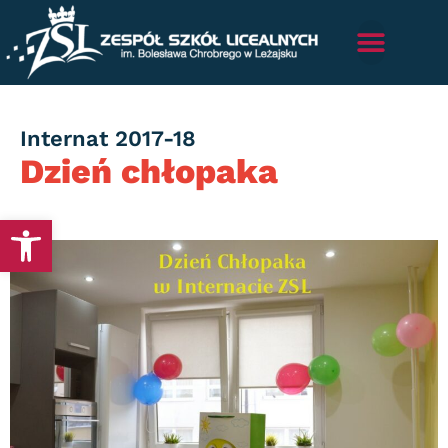
Category
Internat 2017-18
Dzień chłopaka
Otwórz pasek narzędzi