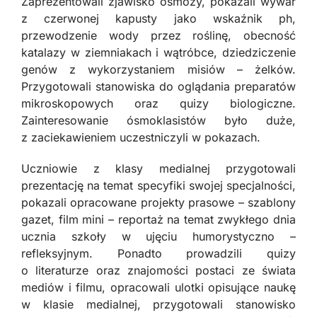
Zaprezentowali zjawisko osmozy, pokazali wywar
z czerwonej kapusty jako wskaźnik ph,
przewodzenie wody przez roślinę, obecność
katalazy w ziemniakach i wątróbce, dziedziczenie
genów z wykorzystaniem misiów – żelków.
Przygotowali stanowiska do oglądania preparatów
mikroskopowych oraz quizy biologiczne.
Zainteresowanie ósmoklasistów było duże,
z zaciekawieniem uczestniczyli w pokazach.
Uczniowie z klasy medialnej przygotowali
prezentację na temat specyfiki swojej specjalności,
pokazali opracowane projekty prasowe – szablony
gazet, film mini – reportaż na temat zwykłego dnia
ucznia szkoły w ujęciu humorystyczno –
refleksyjnym. Ponadto prowadzili quizy
o literaturze oraz znajomości postaci ze świata
mediów i filmu, opracowali ulotki opisujące naukę
w klasie medialnej, przygotowali stanowisko