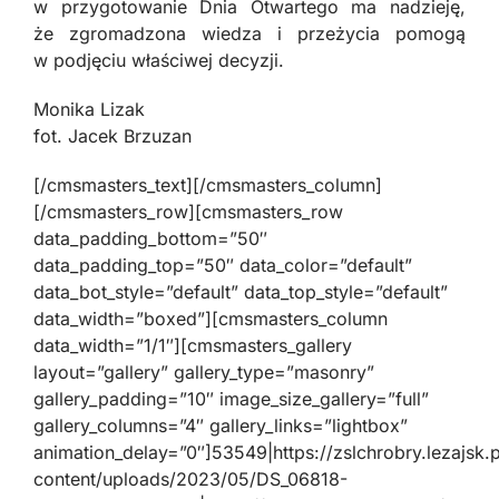
w przygotowanie Dnia Otwartego ma nadzieję,
że zgromadzona wiedza i przeżycia pomogą
w podjęciu właściwej decyzji.
Monika Lizak
fot. Jacek Brzuzan
[/cmsmasters_text][/cmsmasters_column]
[/cmsmasters_row][cmsmasters_row
data_padding_bottom=”50″
data_padding_top=”50″ data_color=”default”
data_bot_style=”default” data_top_style=”default”
data_width=”boxed”][cmsmasters_column
data_width=”1/1″][cmsmasters_gallery
layout=”gallery” gallery_type=”masonry”
gallery_padding=”10″ image_size_gallery=”full”
gallery_columns=”4″ gallery_links=”lightbox”
animation_delay=”0″]53549|https://zslchrobry.lezajsk.
content/uploads/2023/05/DS_06818-