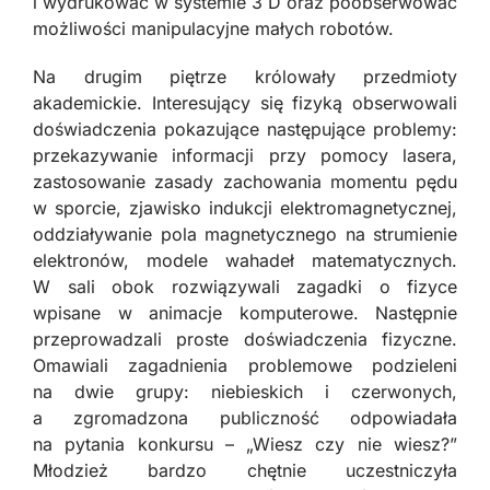
i wydrukować w systemie 3 D oraz poobserwować
możliwości manipulacyjne małych robotów.
Na drugim piętrze królowały przedmioty
akademickie. Interesujący się fizyką obserwowali
doświadczenia pokazujące następujące problemy:
przekazywanie informacji przy pomocy lasera,
zastosowanie zasady zachowania momentu pędu
w sporcie, zjawisko indukcji elektromagnetycznej,
oddziaływanie pola magnetycznego na strumienie
elektronów, modele wahadeł matematycznych.
W sali obok rozwiązywali zagadki o fizyce
wpisane w animacje komputerowe. Następnie
przeprowadzali proste doświadczenia fizyczne.
Omawiali zagadnienia problemowe podzieleni
na dwie grupy: niebieskich i czerwonych,
a zgromadzona publiczność odpowiadała
na pytania konkursu – „Wiesz czy nie wiesz?”
Młodzież bardzo chętnie uczestniczyła