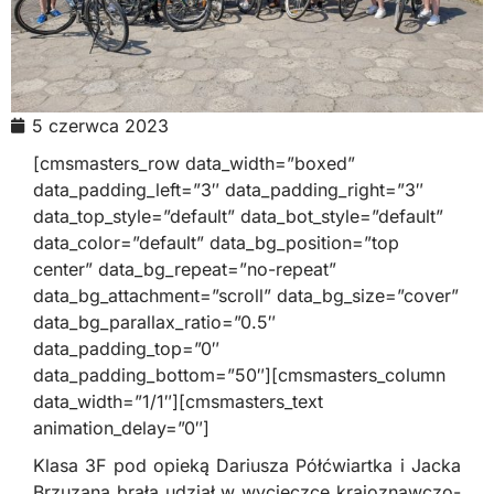
5 czerwca 2023
[cmsmasters_row data_width=”boxed”
data_padding_left=”3″ data_padding_right=”3″
data_top_style=”default” data_bot_style=”default”
data_color=”default” data_bg_position=”top
center” data_bg_repeat=”no-repeat”
data_bg_attachment=”scroll” data_bg_size=”cover”
data_bg_parallax_ratio=”0.5″
data_padding_top=”0″
data_padding_bottom=”50″][cmsmasters_column
data_width=”1/1″][cmsmasters_text
animation_delay=”0″]
Klasa 3F pod opieką Dariusza Półćwiartka i Jacka
Brzuzana brała udział w wycieczce krajoznawczo-