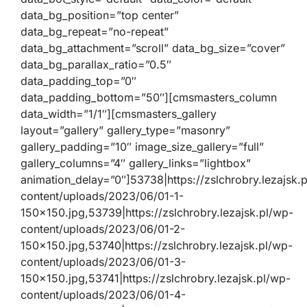
data_bg_position=”top center”
data_bg_repeat=”no-repeat”
data_bg_attachment=”scroll” data_bg_size=”cover”
data_bg_parallax_ratio=”0.5″
data_padding_top=”0″
data_padding_bottom=”50″][cmsmasters_column
data_width=”1/1″][cmsmasters_gallery
layout=”gallery” gallery_type=”masonry”
gallery_padding=”10″ image_size_gallery=”full”
gallery_columns=”4″ gallery_links=”lightbox”
animation_delay=”0″]53738|https://zslchrobry.lezajsk.
content/uploads/2023/06/01-1-
150×150.jpg,53739|https://zslchrobry.lezajsk.pl/wp-
content/uploads/2023/06/01-2-
150×150.jpg,53740|https://zslchrobry.lezajsk.pl/wp-
content/uploads/2023/06/01-3-
150×150.jpg,53741|https://zslchrobry.lezajsk.pl/wp-
content/uploads/2023/06/01-4-