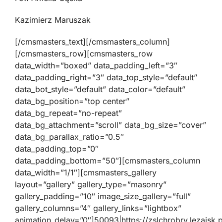
Kazimierz Maruszak
[/cmsmasters_text][/cmsmasters_column]
[/cmsmasters_row][cmsmasters_row
data_width=”boxed” data_padding_left=”3″
data_padding_right=”3″ data_top_style=”default”
data_bot_style=”default” data_color=”default”
data_bg_position=”top center”
data_bg_repeat=”no-repeat”
data_bg_attachment=”scroll” data_bg_size=”cover”
data_bg_parallax_ratio=”0.5″
data_padding_top=”0″
data_padding_bottom=”50″][cmsmasters_column
data_width=”1/1″][cmsmasters_gallery
layout=”gallery” gallery_type=”masonry”
gallery_padding=”10″ image_size_gallery=”full”
gallery_columns=”4″ gallery_links=”lightbox”
animation_delay=”0″]50093|https://zslchrobry.lezajsk.