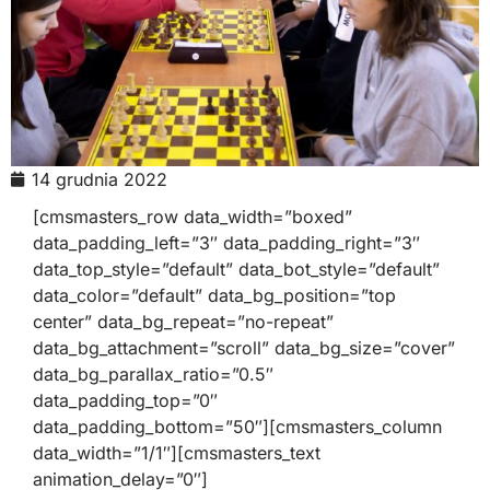
14 grudnia 2022
[cmsmasters_row data_width=”boxed”
data_padding_left=”3″ data_padding_right=”3″
data_top_style=”default” data_bot_style=”default”
data_color=”default” data_bg_position=”top
center” data_bg_repeat=”no-repeat”
data_bg_attachment=”scroll” data_bg_size=”cover”
data_bg_parallax_ratio=”0.5″
data_padding_top=”0″
data_padding_bottom=”50″][cmsmasters_column
data_width=”1/1″][cmsmasters_text
animation_delay=”0″]