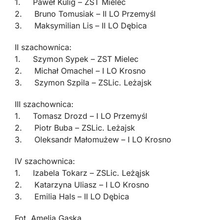
1. Paweł Kulig – ZST Mielec
2. Bruno Tomusiak – II LO Przemyśl
3. Maksymilian Lis – II LO Dębica
II szachownica:
1. Szymon Sypek – ZST Mielec
2. Michał Omachel – I LO Krosno
3. Szymon Szpila – ZSLic. Leżajsk
III szachownica:
1. Tomasz Drozd – I LO Przemyśl
2. Piotr Buba – ZSLic. Leżajsk
3. Oleksandr Małomużew – I LO Krosno
IV szachownica:
1. Izabela Tokarz – ZSLic. Leżąjsk
2. Katarzyna Uliasz – I LO Krosno
3. Emilia Hals – II LO Dębica
Fot. Amelia Gąska