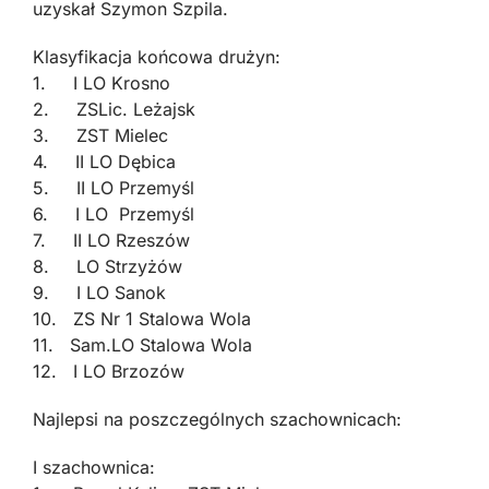
uzyskał Szymon Szpila.
Klasyfikacja końcowa drużyn:
1. I LO Krosno
2. ZSLic. Leżajsk
3. ZST Mielec
4. II LO Dębica
5. II LO Przemyśl
6. I LO Przemyśl
7. II LO Rzeszów
8. LO Strzyżów
9. I LO Sanok
10. ZS Nr 1 Stalowa Wola
11. Sam.LO Stalowa Wola
12. I LO Brzozów
Najlepsi na poszczególnych szachownicach:
I szachownica: