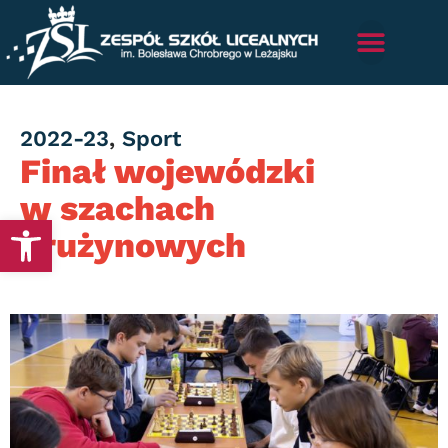
Category
2022-23
,
Sport
Finał wojewódzki
w szachach
Otwórz pasek narzędzi
drużynowych