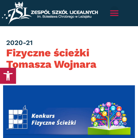
Category
2020-21
Fizyczne ścieżki
Tomasza Wojnara
Otwórz pasek narzędzi