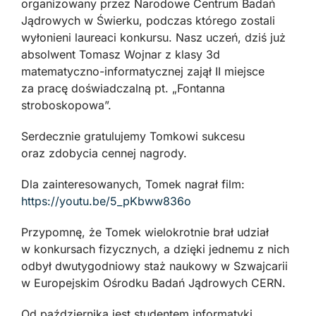
organizowany przez Narodowe Centrum Badań
Jądrowych w Świerku, podczas którego zostali
wyłonieni laureaci konkursu. Nasz uczeń, dziś już
absolwent Tomasz Wojnar z klasy 3d
matematyczno-informatycznej zajął II miejsce
za pracę doświadczalną pt. „Fontanna
stroboskopowa”.
Serdecznie gratulujemy Tomkowi sukcesu
oraz zdobycia cennej nagrody.
Dla zainteresowanych, Tomek nagrał film:
https://youtu.be/5_pKbww836o
Przypomnę, że Tomek wielokrotnie brał udział
w konkursach fizycznych, a dzięki jednemu z nich
odbył dwutygodniowy staż naukowy w Szwajcarii
w Europejskim Ośrodku Badań Jądrowych CERN.
Od października jest studentem informatyki