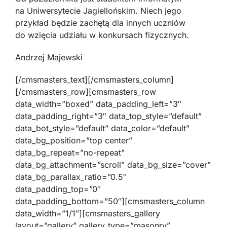
na Uniwersytecie Jagiellońskim. Niech jego
przykład będzie zachętą dla innych uczniów
do wzięcia udziału w konkursach fizycznych.
Andrzej Majewski
[/cmsmasters_text][/cmsmasters_column]
[/cmsmasters_row][cmsmasters_row
data_width=”boxed” data_padding_left=”3″
data_padding_right=”3″ data_top_style=”default”
data_bot_style=”default” data_color=”default”
data_bg_position=”top center”
data_bg_repeat=”no-repeat”
data_bg_attachment=”scroll” data_bg_size=”cover”
data_bg_parallax_ratio=”0.5″
data_padding_top=”0″
data_padding_bottom=”50″][cmsmasters_column
data_width=”1/1″][cmsmasters_gallery
layout=”gallery” gallery_type=”masonry”