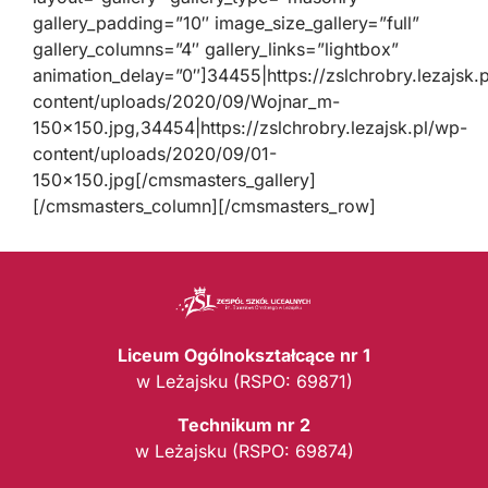
gallery_padding=”10″ image_size_gallery=”full”
gallery_columns=”4″ gallery_links=”lightbox”
animation_delay=”0″]34455|https://zslchrobry.lezajsk.
content/uploads/2020/09/Wojnar_m-
150×150.jpg,34454|https://zslchrobry.lezajsk.pl/wp-
content/uploads/2020/09/01-
150×150.jpg[/cmsmasters_gallery]
[/cmsmasters_column][/cmsmasters_row]
Liceum Ogólnokształcące nr 1
w Leżajsku (RSPO: 69871)
Technikum nr 2
w Leżajsku (RSPO: 69874)