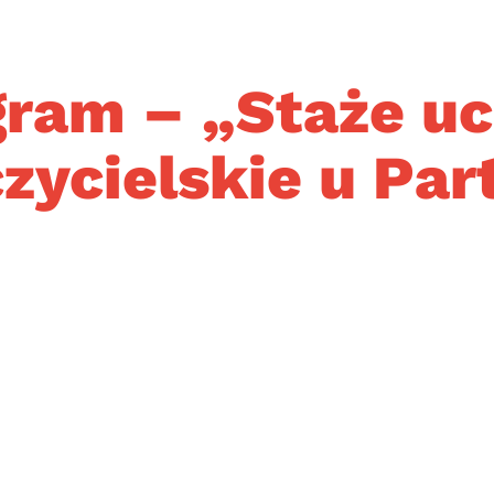
ram – „Staże uc
czycielskie u Par