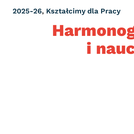
Category
2025-26
,
Kształcimy dla Pracy
Harmonog
i nau