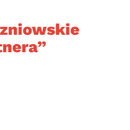
zniowskie
tnera”