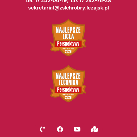
tel. 17 242-00-19, fax 17 242-76-28
sekretariat@zslchrobry.lezajsk.pl