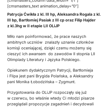
[cmsmasters_column data_width=”1/1″]
[cmsmasters_text animation_delay=”0″]
Patrycja Ćwikła z kl. III hp, Aleksandra Rogala z kl.
III bp, Bartłomiej Pasiak z III cp oraz Filip Hajder
z kl.3hg w II etapie LII OLiJP
Miło nam poinformować, że prace naszych
ambitnych uczniów znalazły uznanie członków
komisji oceniającej, dzięki czemu możemy się
cieszyć ich awansem do zawodów II stopnia LII
Olimpiady Literatury i Języka Polskiego.
Opiekunem dydaktycznym Patrycji, Bartłomieja
i Flipa jest pani Brygida Polańska, a Aleksandry
pani Monika Łobodzińska – Zygmunt.
Przygotowania do OLiJP rozpoczęły się już
w czerwcu, bo właśnie wtedy Ci młodzi pisarze
przeglądali propozycje zagadnień i decydowali