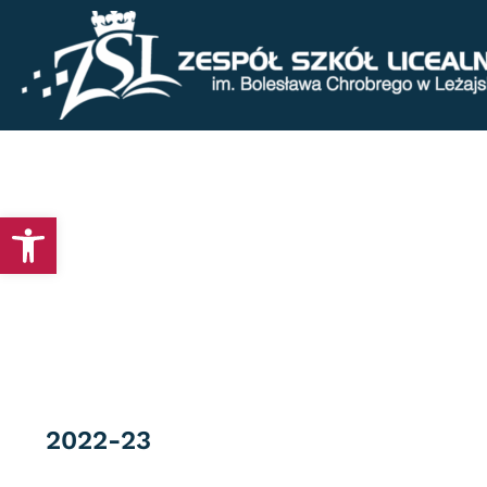
Otwórz pasek narzędzi
Category
2022-23