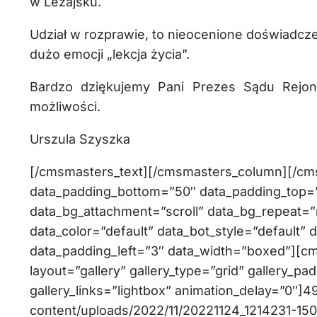
w Leżajsku.
Udział w rozprawie, to nieocenione doświadcze
dużo emocji „lekcja życia”.
Bardzo dziękujemy Pani Prezes Sądu Rejon
możliwości.
Urszula Szyszka
[/cmsmasters_text][/cmsmasters_column][/c
data_padding_bottom=”50″ data_padding_top=”0
data_bg_attachment=”scroll” data_bg_repeat=”
data_color=”default” data_bot_style=”default” 
data_padding_left=”3″ data_width=”boxed”][c
layout=”gallery” gallery_type=”grid” gallery_pa
gallery_links=”lightbox” animation_delay=”0″]4
content/uploads/2022/11/20221124_1214231-15