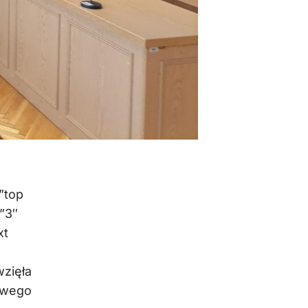
”top
”3″
xt
wzięła
owego