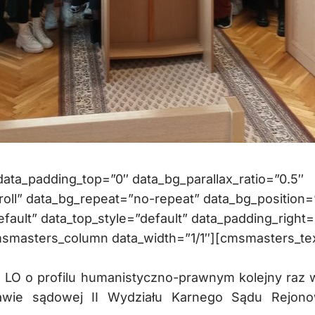
ta_padding_top=”0″ data_bg_parallax_ratio=”0.5″
oll” data_bg_repeat=”no-repeat” data_bg_position=
efault” data_top_style=”default” data_padding_right=
msmasters_column data_width=”1/1″][cmsmasters_te
F LO o profilu humanistyczno-prawnym kolejny raz 
rawie sądowej II Wydziału Karnego Sądu Rejon