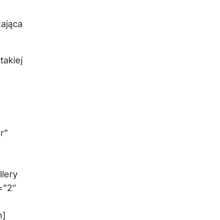
zająca
akiej
r”
lery
=”2″
n]