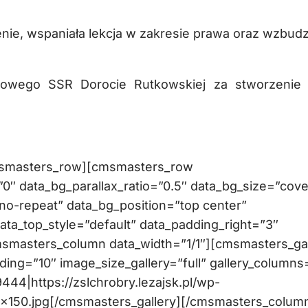
nie, wspaniała lekcja w zakresie prawa oraz wzbud
owego SSR Dorocie Rutkowskiej za stworzenie t
msmasters_row][cmsmasters_row
″ data_bg_parallax_ratio=”0.5″ data_bg_size=”cove
no-repeat” data_bg_position=”top center”
data_top_style=”default” data_padding_right=”3″
msmasters_column data_width=”1/1″][cmsmasters_gal
dding=”10″ image_size_gallery=”full” gallery_columns
9444|https://zslchrobry.lezajsk.pl/wp-
0×150.jpg[/cmsmasters_gallery][/cmsmasters_colum