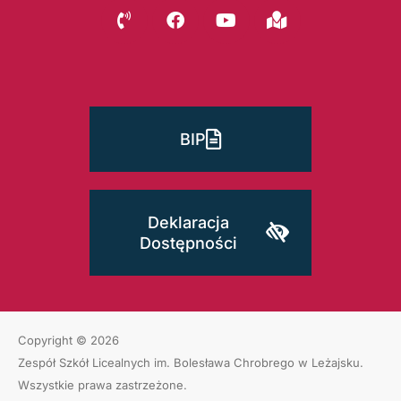
BIP
Deklaracja
Dostępności
Copyright © 2026
Zespół Szkół Licealnych im. Bolesława Chrobrego w Leżajsku
.
Wszystkie prawa zastrzeżone.