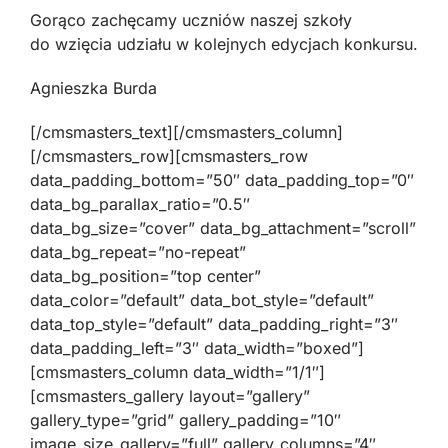
Gorąco zachęcamy uczniów naszej szkoły
do wzięcia udziału w kolejnych edycjach konkursu.
Agnieszka Burda
[/cmsmasters_text][/cmsmasters_column]
[/cmsmasters_row][cmsmasters_row
data_padding_bottom=”50″ data_padding_top=”0″
data_bg_parallax_ratio=”0.5″
data_bg_size=”cover” data_bg_attachment=”scroll”
data_bg_repeat=”no-repeat”
data_bg_position=”top center”
data_color=”default” data_bot_style=”default”
data_top_style=”default” data_padding_right=”3″
data_padding_left=”3″ data_width=”boxed”]
[cmsmasters_column data_width=”1/1″]
[cmsmasters_gallery layout=”gallery”
gallery_type=”grid” gallery_padding=”10″
image_size_gallery=”full” gallery_columns=”4″