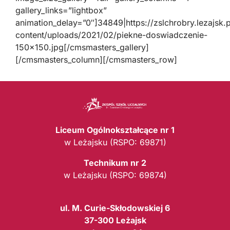
gallery_links=”lightbox”
animation_delay=”0″]34849|https://zslchrobry.lezajsk.
content/uploads/2021/02/piekne-doswiadczenie-
150×150.jpg[/cmsmasters_gallery]
[/cmsmasters_column][/cmsmasters_row]
Liceum Ogólnokształcące nr 1
w Leżajsku (RSPO: 69871)
Technikum nr 2
w Leżajsku (RSPO: 69874)
ul. M. Curie-Skłodowskiej 6
37-300 Leżajsk