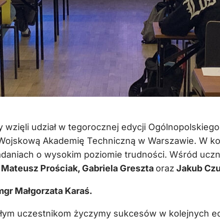
ły wzięli udział w tegorocznej edycji Ogólnopolski
 Wojskową Akademię Techniczną w Warszawie. W kon
adaniach o wysokim poziomie trudności. Wśród uczn
:
Mateusz Prościak, Gabriela Greszta
oraz
Jakub Czu
mgr Małgorzata Karaś.
ałym uczestnikom życzymy sukcesów w kolejnych ed