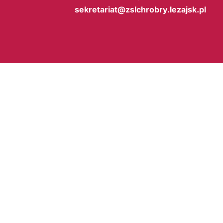
sekretariat@zslchrobry.lezajsk.pl
BIP
Copyright © 2026
Zespół Szkół Licealnych im. Bolesława Chrobrego w Leżajsku
. Wsz