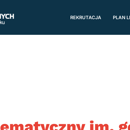
REKRUTACJA
PLAN L
ematyczny im. g