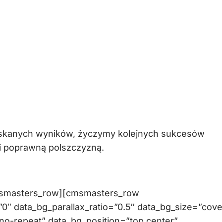
yskanych wyników, życzymy kolejnych sukcesów
 i poprawną polszczyzną.
msmasters_row][cmsmasters_row
″ data_bg_parallax_ratio=”0.5″ data_bg_size=”cove
no-repeat” data_bg_position=”top center”