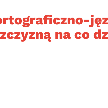
ortograficzno-ję
zczyzną na co d