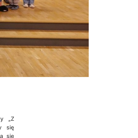
wy „Z
y się
a się