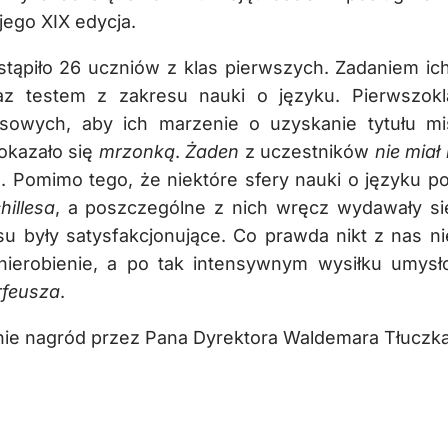
jego XIX edycja.
stąpiło 26 uczniów z klas pierwszych. Zadaniem ic
az testem z zakresu nauki o języku. Pierwszokla
rsowych, aby ich marzenie o uzyskanie tytułu mis
okazało się
mrzonką
.
Żaden
z uczestników
nie mia
ia. Pomimo tego, że niektóre sfery nauki o języku p
hillesa
, a poszczególne z nich wręcz wydawały si
su były satysfakcjonujące. Co prawda nikt z nas ni
ierobienie, a po tak intensywnym wysiłku umys
rfeusza
.
ie nagród przez Pana Dyrektora Waldemara Tłuczk