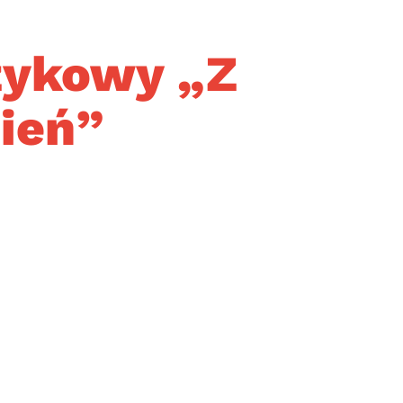
zykowy „Z
zień”