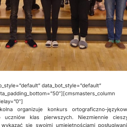
style=”default” data_bot_style=”default”
data_padding_bottom=”50″][cmsmasters_column
elay=”0″]
kolna organizuje konkurs ortograficzno-języko
 uczniów klas pierwszych. Niezmiennie ciesz
 wykazać się swoimi umiejętnościami posługiwani