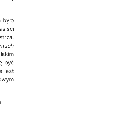
h było
siści
trza,
ł much
olskim
ę być
e jest
łowym
a