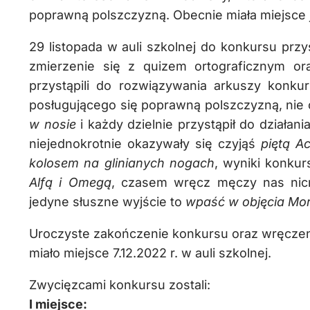
poprawną polszczyzną. Obecnie miała miejsce 
29 listopada w auli szkolnej do konkursu przy
zmierzenie się z quizem ortograficznym or
przystąpili do rozwiązywania arkuszy konku
posługującego się poprawną polszczyzną, nie 
w nosie
i każdy dzielnie przystąpił do działan
niejednokrotnie okazywały się czyjąś
piętą Ac
kolosem na glinianych nogach
, wyniki konkur
Alfą i Omegą
, czasem wręcz męczy nas nicn
jedyne słuszne wyjście to
wpaść w objęcia Mo
Uroczyste zakończenie konkursu oraz wręczen
miało miejsce 7.12.2022 r. w auli szkolnej.
Zwycięzcami konkursu zostali:
I miejsce: