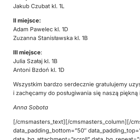
Jakub Czubat kl. 1L
II miejsce:
Adam Pawelec kl. 1D
Zuzanna Stanisławska kl. 1B
III miejsce
:
Julia Szałaj kl. 1B
Antoni Bzdoń kl. 1D
Wszystkim bardzo serdecznie gratulujemy uz
i zachęcamy do posługiwania się naszą piękną
Anna Sobota
[/cmsmasters_text][/cmsmasters_column][/c
data_padding_bottom=”50″ data_padding_top=”0
data_bg_attachment=”scroll” data_bg_repeat=”