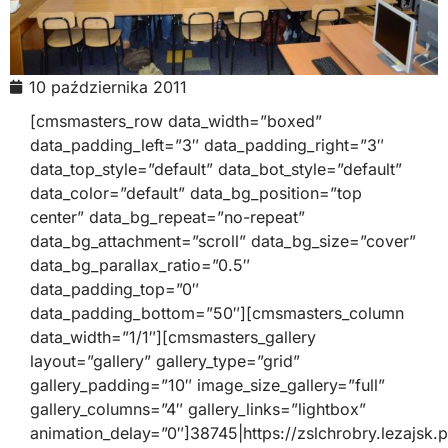
10 października 2011
[cmsmasters_row data_width=”boxed”
data_padding_left=”3″ data_padding_right=”3″
data_top_style=”default” data_bot_style=”default”
data_color=”default” data_bg_position=”top
center” data_bg_repeat=”no-repeat”
data_bg_attachment=”scroll” data_bg_size=”cover”
data_bg_parallax_ratio=”0.5″
data_padding_top=”0″
data_padding_bottom=”50″][cmsmasters_column
data_width=”1/1″][cmsmasters_gallery
layout=”gallery” gallery_type=”grid”
gallery_padding=”10″ image_size_gallery=”full”
gallery_columns=”4″ gallery_links=”lightbox”
animation_delay=”0″]38745|https://zslchrobry.lezajsk.