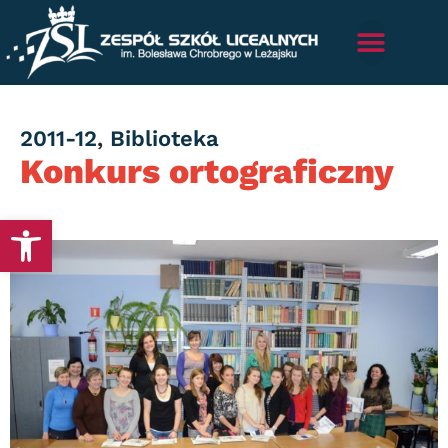
Category
2011-12
,
Biblioteka
Konkurs ortograficzny
Otwórz pasek narzędzi