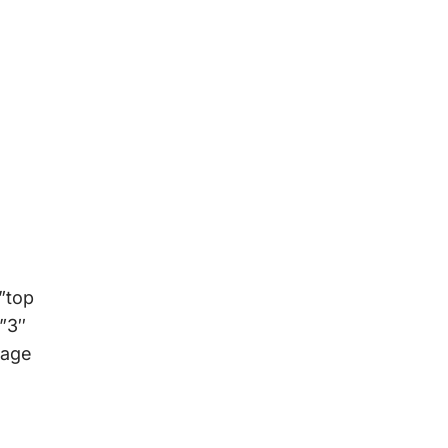
”top
”3″
mage