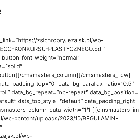
!
ink=”https://zslchrobry.lezajsk.pl/wp-
LNEGO-KONKURSU-PLASTYCZNEGO.pdf”
r” button_font_weight=”normal”
e=”solid”
button][/cmsmasters_column][/cmsmasters_row]
ta_padding_top=”0″ data_bg_parallax_ratio=”0.5″
oll” data_bg_repeat=”no-repeat” data_bg_position=
efault” data_top_style=”default” data_padding_right=
msmasters_column data_width=”1/1″][cmsmasters_i
sk.pl/wp-content/uploads/2023/10/REGULAMIN-
”
ezajsk.pl/wp-