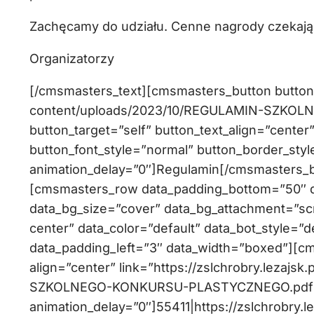
Zachęcamy do udziału. Cenne nagrody czekają
Organizatorzy
[/cmsmasters_text][cmsmasters_button button_l
content/uploads/2023/10/REGULAMIN-SZKO
button_target=”self” button_text_align=”cente
button_font_style=”normal” button_border_styl
animation_delay=”0″]Regulamin[/cmsmasters_
[cmsmasters_row data_padding_bottom=”50″ da
data_bg_size=”cover” data_bg_attachment=”scr
center” data_color=”default” data_bot_style=”d
data_padding_left=”3″ data_width=”boxed”][c
align=”center” link=”https://zslchrobry.lezaj
SZKOLNEGO-KONKURSU-PLASTYCZNEGO.pdf
animation_delay=”0″]55411|https://zslchrobry.l