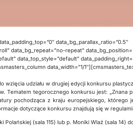
ta_padding_top=”0″ data_bg_parallax_ratio=”0.5″
oll” data_bg_repeat=”no-repeat” data_bg_position=
efault” data_top_style=”default” data_padding_right=
msmasters_column data_width=”1/1″][cmsmasters_te
 wzięcia udziału w drugiej edycji konkursu plasty
ów. Tematem tegorocznego konkursu jest: „Znana p
iteratury pochodząca z kraju europejskiego, którego 
rmacje dotyczące konkursu znajdują się w regulami
Polańskiej (sala 115) lub p. Moniki Wlaź (sala 14) d