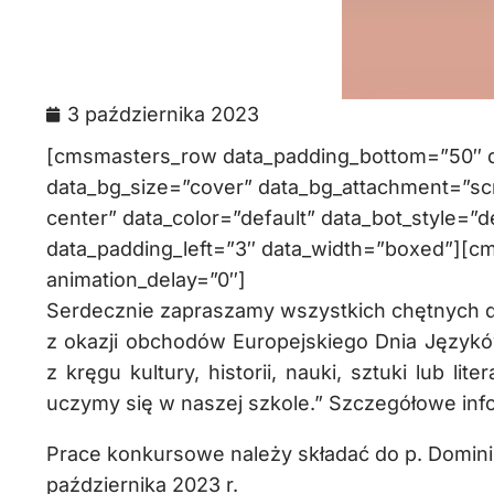
3 października 2023
[cmsmasters_row data_padding_bottom=”50″ da
data_bg_size=”cover” data_bg_attachment=”scr
center” data_color=”default” data_bot_style=”d
data_padding_left=”3″ data_width=”boxed”][c
animation_delay=”0″]
Serdecznie zapraszamy wszystkich chętnych do
z okazji obchodów Europejskiego Dnia Język
z kręgu kultury, historii, nauki, sztuki lub l
uczymy się w naszej szkole.” Szczegółowe info
Prace konkursowe należy składać do p. Dominiki 
października 2023 r.