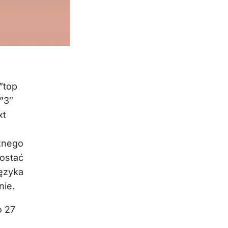
”top
”3″
xt
cznego
ostać
języka
nie.
o 27