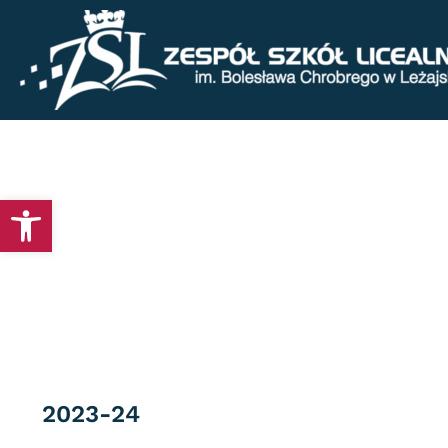
Otwórz pasek narzędzi
Category
2023-24