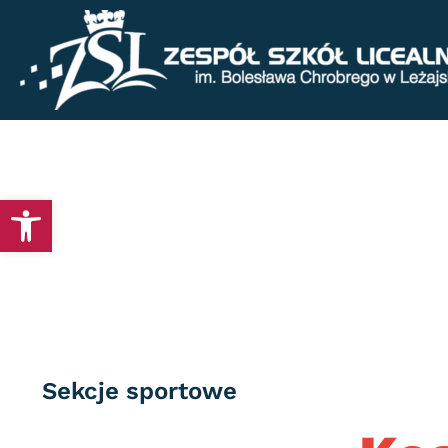
Otwórz pasek narzędzi
Category
Sekcje sportowe