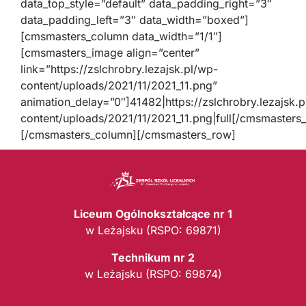
data_top_style=”default” data_padding_right=”3″
data_padding_left=”3″ data_width=”boxed”]
[cmsmasters_column data_width=”1/1″]
[cmsmasters_image align=”center”
link=”https://zslchrobry.lezajsk.pl/wp-
content/uploads/2021/11/2021_11.png”
animation_delay=”0″]41482|https://zslchrobry.lezajsk.
content/uploads/2021/11/2021_11.png|full[/cmsmasters
[/cmsmasters_column][/cmsmasters_row]
Liceum Ogólnokształcące nr 1
w Leżajsku (RSPO: 69871)
Technikum nr 2
w Leżajsku (RSPO: 69874)