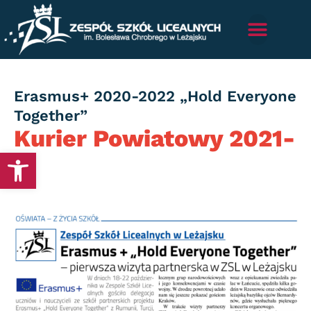
Category
Erasmus+ 2020-2022 „Hold Everyone
Together”
Kurier Powiatowy 2021-
Otwórz pasek narzędzi
11