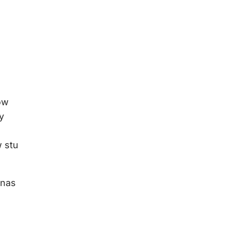
ów
y
 stu
 nas