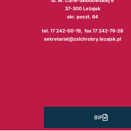
ul. M. Curie-Skłodowskiej 6
37-300 Leżajsk
skr. poczt. 64
tel. 17 242-00-19, fax 17 242-76-28
sekretariat@zslchrobry.lezajsk.pl
BIP