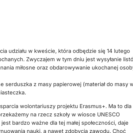
a udziału w kweście, która odbędzie się 14 lutego
ochanych. Zwyczajem w tym dniu jest wysyłanie list
znania miłosne oraz obdarowywanie ukochanej osob
ne serduszka z masy papierowej (materiał do masy w
iasteczka.
wsparcia wolontariuszy projektu Erasmus+. Ma to dla
 przekażemy na rzecz szkoły w wiosce UNESCO
jest bardzo ważne dla tej małej społeczności, daje
tynuowania nauki, a nawet zdobycia zawodu. Choć