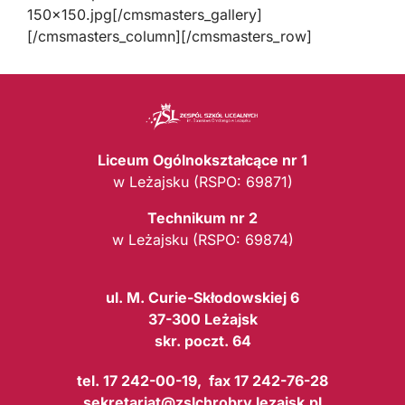
150×150.jpg[/cmsmasters_gallery]
[/cmsmasters_column][/cmsmasters_row]
Liceum Ogólnokształcące nr 1
w Leżajsku (RSPO: 69871)
Technikum nr 2
w Leżajsku (RSPO: 69874)
ul. M. Curie-Skłodowskiej 6
37-300 Leżajsk
skr. poczt. 64
tel. 17 242-00-19, fax 17 242-76-28
sekretariat@zslchrobry.lezajsk.pl