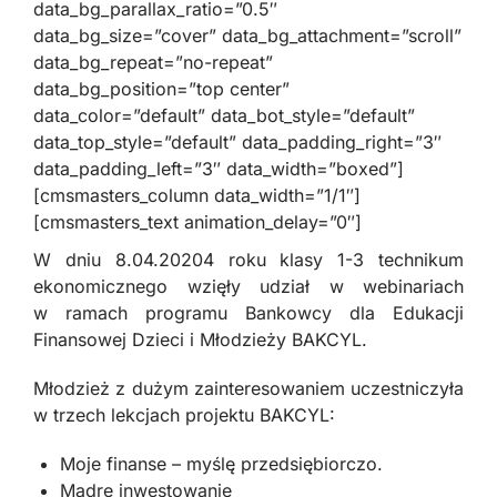
data_bg_parallax_ratio=”0.5″
data_bg_size=”cover” data_bg_attachment=”scroll”
data_bg_repeat=”no-repeat”
data_bg_position=”top center”
data_color=”default” data_bot_style=”default”
data_top_style=”default” data_padding_right=”3″
data_padding_left=”3″ data_width=”boxed”]
[cmsmasters_column data_width=”1/1″]
[cmsmasters_text animation_delay=”0″]
W dniu 8.04.20204 roku klasy 1-3 technikum
ekonomicznego wzięły udział w webinariach
w ramach programu Bankowcy dla Edukacji
Finansowej Dzieci i Młodzieży BAKCYL.
Młodzież z dużym zainteresowaniem uczestniczyła
w trzech lekcjach projektu BAKCYL:
Moje finanse – myślę przedsiębiorczo.
Mądre inwestowanie