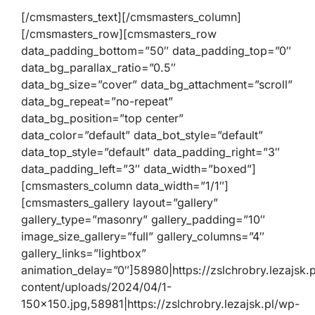
[/cmsmasters_text][/cmsmasters_column]
[/cmsmasters_row][cmsmasters_row
data_padding_bottom=”50″ data_padding_top=”0″
data_bg_parallax_ratio=”0.5″
data_bg_size=”cover” data_bg_attachment=”scroll”
data_bg_repeat=”no-repeat”
data_bg_position=”top center”
data_color=”default” data_bot_style=”default”
data_top_style=”default” data_padding_right=”3″
data_padding_left=”3″ data_width=”boxed”]
[cmsmasters_column data_width=”1/1″]
[cmsmasters_gallery layout=”gallery”
gallery_type=”masonry” gallery_padding=”10″
image_size_gallery=”full” gallery_columns=”4″
gallery_links=”lightbox”
animation_delay=”0″]58980|https://zslchrobry.lezajsk.
content/uploads/2024/04/1-
150×150.jpg,58981|https://zslchrobry.lezajsk.pl/wp-