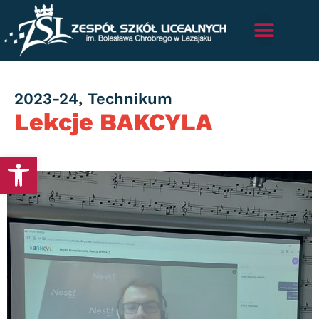
Category
2023-24
,
Technikum
Lekcje BAKCYLA
Otwórz pasek narzędzi