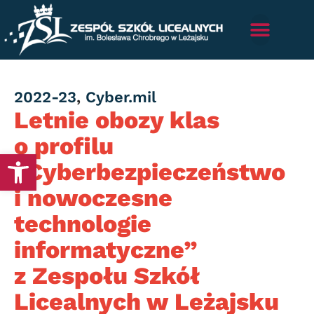
Category
2022-23
,
Cyber.mil
Letnie obozy klas
o profilu
Otwórz pasek narzędzi
„Cyberbezpieczeństwo
i nowoczesne
technologie
informatyczne”
z Zespołu Szkół
Licealnych w Leżajsku