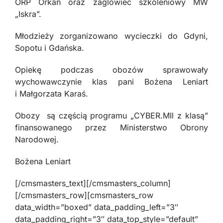
ORP Orkan oraz żaglowiec szkoleniowy MW
„Iskra”.
Młodzieży zorganizowano wycieczki do Gdyni,
Sopotu i Gdańska.
Opiekę podczas obozów sprawowały
wychowawczynie klas pani Bożena Leniart
i Małgorzata Karaś.
Obozy są częścią programu „CYBER.MIl z klasą”
finansowanego przez Ministerstwo Obrony
Narodowej.
Bożena Leniart
[/cmsmasters_text][/cmsmasters_column]
[/cmsmasters_row][cmsmasters_row
data_width=”boxed” data_padding_left=”3″
data_padding_right=”3″ data_top_style=”default”