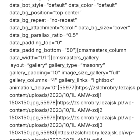
data_bot_style=”default” data_color=”default”
data_bg_position=”top center”
data_bg_repeat=”no-repeat”
data_bg_attachment=”scroll” data_bg_size=”cover”
data_bg_parallax_ratio=”0.5″
data_padding_top=”0″
data_padding_bottom=”50″][cmsmasters_column
data_width=”1/1″][cmsmasters_gallery
layout=”gallery” gallery_type=”masonry”
gallery_padding=”10″ image_size_gallery=”full”
gallery_columns=”4″ gallery_links=”lightbox”
animation_delay=”0″]55977|https://zslchrobry.lezajsk.
content/uploads/2023/10/1L-AMW-zdj1-
150×150.jpg,55978|https://zslchrobry.lezajsk.pl/wp-
content/uploads/2023/10/1L-AMW-zdj2-
150×150.jpg,55979|https://zslchrobry.lezajsk.pl/wp-
content/uploads/2023/10/1L-AMW-zdj3-
150×150.jpg,55980|https://zslchrobry.lezajsk.pl/wp-