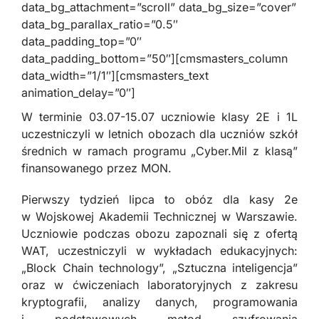
data_bg_attachment=”scroll” data_bg_size=”cover”
data_bg_parallax_ratio=”0.5″
data_padding_top=”0″
data_padding_bottom=”50″][cmsmasters_column
data_width=”1/1″][cmsmasters_text
animation_delay=”0″]
W terminie 03.07-15.07 uczniowie klasy 2E i 1L
uczestniczyli w letnich obozach dla uczniów szkół
średnich w ramach programu „Cyber.Mil z klasą”
finansowanego przez MON.
Pierwszy tydzień lipca to obóz dla kasy 2e
w Wojskowej Akademii Technicznej w Warszawie.
Uczniowie podczas obozu zapoznali się z ofertą
WAT, uczestniczyli w wykładach edukacyjnych:
„Block Chain technology”, „Sztuczna inteligencja”
oraz w ćwiczeniach laboratoryjnych z zakresu
kryptografii, analizy danych, programowania