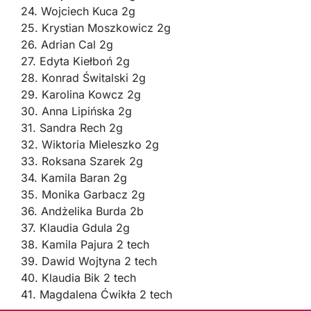
24. Wojciech Kuca 2g
25. Krystian Moszkowicz 2g
26. Adrian Cal 2g
27. Edyta Kiełboń 2g
28. Konrad Świtalski 2g
29. Karolina Kowcz 2g
30. Anna Lipińska 2g
31. Sandra Rech 2g
32. Wiktoria Mieleszko 2g
33. Roksana Szarek 2g
34. Kamila Baran 2g
35. Monika Garbacz 2g
36. Andżelika Burda 2b
37. Klaudia Gdula 2g
38. Kamila Pajura 2 tech
39. Dawid Wojtyna 2 tech
40. Klaudia Bik 2 tech
41. Magdalena Ćwikła 2 tech