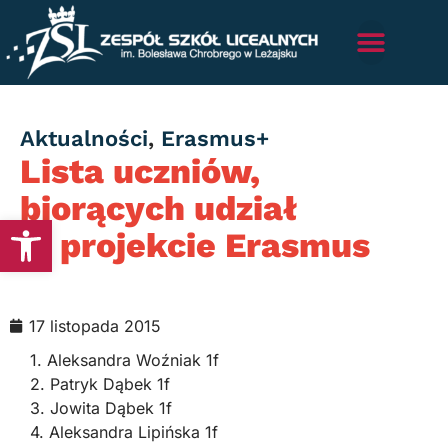
Category
Aktualności
,
Erasmus+
Lista uczniów,
biorących udział
Otwórz pasek narzędzi
w projekcie Erasmus
17 listopada 2015
1. Aleksandra Woźniak 1f
2. Patryk Dąbek 1f
3. Jowita Dąbek 1f
4. Aleksandra Lipińska 1f