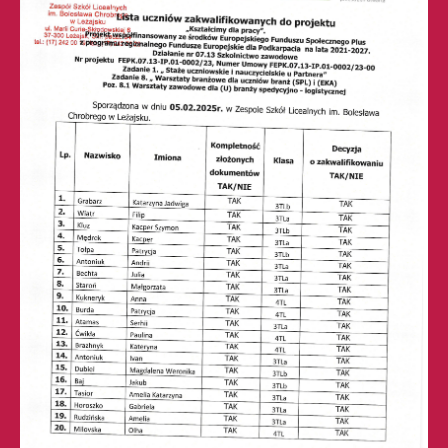
Liceum Ogólnokształcące nr 1
w Leżajsku (RSPO: 69871)
Technikum nr 2
w Leżajsku (RSPO: 69874)
ul. M. Curie-Skłodowskiej 6
37-300 Leżajsk
skr. poczt. 64
tel. 17 242-00-19, fax 17 242-76-28
sekretariat@zslchrobry.lezajsk.pl