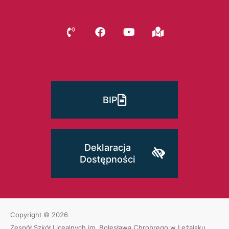
BIP
Deklaracja
Dostępności
Copyright © 2026
Zespół Szkół Licealnych im. Bolesława Chrobrego w Leżajsku
.