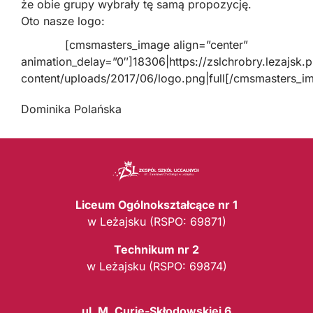
że obie grupy wybrały tę samą propozycję.
Oto nasze logo:
[cmsmasters_image align=”center”
animation_delay=”0″]18306|https://zslchrobry.lezajsk.
content/uploads/2017/06/logo.png|full[/cmsmasters_i
Dominika Polańska
Liceum Ogólnokształcące nr 1
w Leżajsku (RSPO: 69871)
Technikum nr 2
w Leżajsku (RSPO: 69874)
ul. M. Curie-Skłodowskiej 6