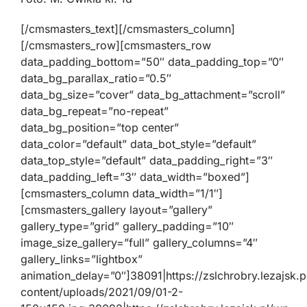
[/cmsmasters_text][/cmsmasters_column]
[/cmsmasters_row][cmsmasters_row
data_padding_bottom=”50″ data_padding_top=”0″
data_bg_parallax_ratio=”0.5″
data_bg_size=”cover” data_bg_attachment=”scroll”
data_bg_repeat=”no-repeat”
data_bg_position=”top center”
data_color=”default” data_bot_style=”default”
data_top_style=”default” data_padding_right=”3″
data_padding_left=”3″ data_width=”boxed”]
[cmsmasters_column data_width=”1/1″]
[cmsmasters_gallery layout=”gallery”
gallery_type=”grid” gallery_padding=”10″
image_size_gallery=”full” gallery_columns=”4″
gallery_links=”lightbox”
animation_delay=”0″]38091|https://zslchrobry.lezajsk.
content/uploads/2021/09/01-2-