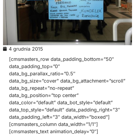
4 grudnia 2015
[cmsmasters_row data_padding_bottom=”50″
data_padding_top=”0″
data_bg_parallax_ratio=”0.5″
data_bg_size=”cover” data_bg_attachment=”scroll”
data_bg_repeat=”no-repeat”
data_bg_position=”top center”
data_color=”default” data_bot_style=”default”
data_top_style=”default” data_padding_right=”3″
data_padding_left=”3″ data_width=”boxed”]
[cmsmasters_column data_width=”1/1″]
[cmsmasters_text animation_delay=”0″]