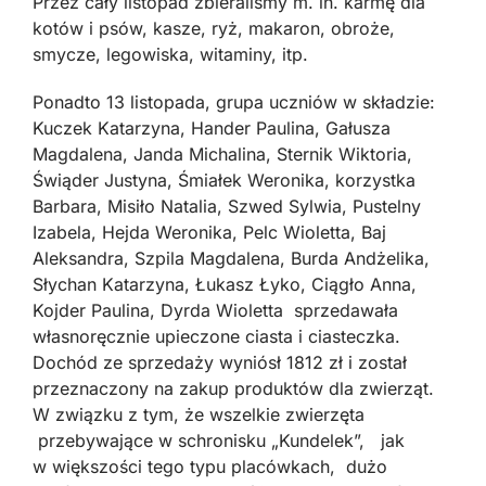
Przez cały listopad zbieraliśmy m. in. karmę dla
kotów i psów, kasze, ryż, makaron, obroże,
smycze, legowiska, witaminy, itp.
Ponadto 13 listopada, grupa uczniów w składzie:
Kuczek Katarzyna, Hander Paulina, Gałusza
Magdalena, Janda Michalina, Sternik Wiktoria,
Świąder Justyna, Śmiałek Weronika, korzystka
Barbara, Misiło Natalia, Szwed Sylwia, Pustelny
Izabela, Hejda Weronika, Pelc Wioletta, Baj
Aleksandra, Szpila Magdalena, Burda Andżelika,
Słychan Katarzyna, Łukasz Łyko, Ciągło Anna,
Kojder Paulina, Dyrda Wioletta sprzedawała
własnoręcznie upieczone ciasta i ciasteczka.
Dochód ze sprzedaży wyniósł 1812 zł i został
przeznaczony na zakup produktów dla zwierząt.
W związku z tym, że wszelkie zwierzęta
przebywające w schronisku „Kundelek”, jak
w większości tego typu placówkach, dużo