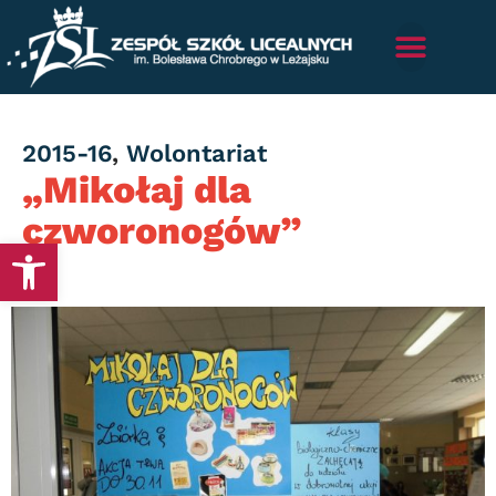
Category
2015-16
,
Wolontariat
„Mikołaj dla
czworonogów”
Otwórz pasek narzędzi