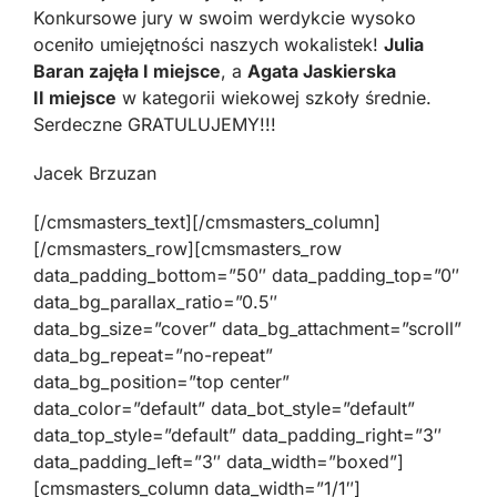
Konkursowe jury w swoim werdykcie wysoko
oceniło umiejętności naszych wokalistek!
Julia
Baran zajęła I miejsce
, a
Agata Jaskierska
II miejsce
w kategorii wiekowej szkoły średnie.
Serdeczne GRATULUJEMY!!!
Jacek Brzuzan
[/cmsmasters_text][/cmsmasters_column]
[/cmsmasters_row][cmsmasters_row
data_padding_bottom=”50″ data_padding_top=”0″
data_bg_parallax_ratio=”0.5″
data_bg_size=”cover” data_bg_attachment=”scroll”
data_bg_repeat=”no-repeat”
data_bg_position=”top center”
data_color=”default” data_bot_style=”default”
data_top_style=”default” data_padding_right=”3″
data_padding_left=”3″ data_width=”boxed”]
[cmsmasters_column data_width=”1/1″]