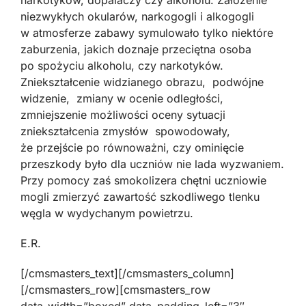
narkotyków, dopalaczy czy alkoholu. Założenie
niezwykłych okularów, narkogogli i alkogogli
w atmosferze zabawy symulowało tylko niektóre
zaburzenia, jakich doznaje przeciętna osoba
po spożyciu alkoholu, czy narkotyków.
Zniekształcenie widzianego obrazu, podwójne
widzenie, zmiany w ocenie odległości,
zmniejszenie możliwości oceny sytuacji
zniekształcenia zmysłów spowodowały,
że przejście po równoważni, czy ominięcie
przeszkody było dla uczniów nie lada wyzwaniem.
Przy pomocy zaś smokolizera chętni uczniowie
mogli zmierzyć zawartość szkodliwego tlenku
węgla w wydychanym powietrzu.
E.R.
[/cmsmasters_text][/cmsmasters_column]
[/cmsmasters_row][cmsmasters_row