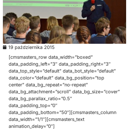
19 października 2015
[cmsmasters_row data_width=”boxed”
data_padding_left=”3″ data_padding_right=”3″
data_top_style=”default” data_bot_style=”default”
data_color=”default” data_bg_position=”top
center” data_bg_repeat=”no-repeat”
data_bg_attachment=”scroll” data_bg_size=”cover”
data_bg_parallax_ratio=”0.5″
data_padding_top=”0″
data_padding_bottom=”50″][cmsmasters_column
data_width=”1/1″][cmsmasters_text
animation_delay=”0″]