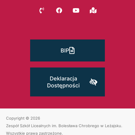
BIP
Deklaracja
Dostępności
Copyright © 2026
Zespół Szkół Licealnych im. Bolesława Chrobrego w Leżajsku
.
Wszystkie prawa zastrzeżone.