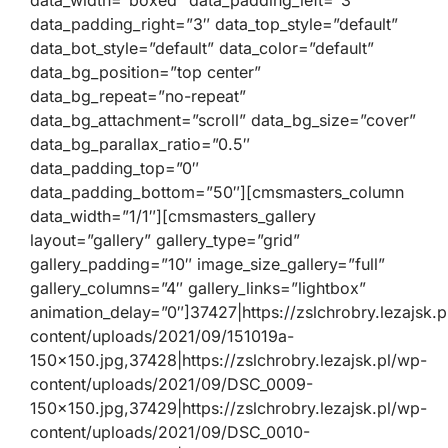
data_width=”boxed” data_padding_left=”3″
data_padding_right=”3″ data_top_style=”default”
data_bot_style=”default” data_color=”default”
data_bg_position=”top center”
data_bg_repeat=”no-repeat”
data_bg_attachment=”scroll” data_bg_size=”cover”
data_bg_parallax_ratio=”0.5″
data_padding_top=”0″
data_padding_bottom=”50″][cmsmasters_column
data_width=”1/1″][cmsmasters_gallery
layout=”gallery” gallery_type=”grid”
gallery_padding=”10″ image_size_gallery=”full”
gallery_columns=”4″ gallery_links=”lightbox”
animation_delay=”0″]37427|https://zslchrobry.lezajsk.
content/uploads/2021/09/151019a-
150×150.jpg,37428|https://zslchrobry.lezajsk.pl/wp-
content/uploads/2021/09/DSC_0009-
150×150.jpg,37429|https://zslchrobry.lezajsk.pl/wp-
content/uploads/2021/09/DSC_0010-