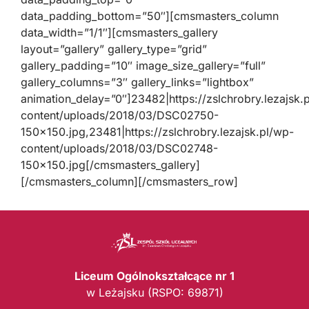
data_padding_bottom=”50″][cmsmasters_column
data_width=”1/1″][cmsmasters_gallery
layout=”gallery” gallery_type=”grid”
gallery_padding=”10″ image_size_gallery=”full”
gallery_columns=”3″ gallery_links=”lightbox”
animation_delay=”0″]23482|https://zslchrobry.lezajsk.
content/uploads/2018/03/DSC02750-
150×150.jpg,23481|https://zslchrobry.lezajsk.pl/wp-
content/uploads/2018/03/DSC02748-
150×150.jpg[/cmsmasters_gallery]
[/cmsmasters_column][/cmsmasters_row]
Liceum Ogólnokształcące nr 1
w Leżajsku (RSPO: 69871)