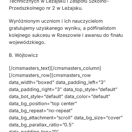
Technicznych w Leżajsku i Zespołu Szkolno-
Przedszkolnego nr 2 w Leżajsku.
Wyróżnionym uczniom i ich nauczycielom
gratulujemy uzyskanego wyniku, a półfinalistom
kolejnego sukcesu w Rzeszowie i awansu do finału
wojewódzkiego.
B. Wójtowicz
[/cmsmasters_text][/cmsmasters_column]
[/cmsmasters_row][cmsmasters_row
data_width=”boxed” data_padding_left=”3″
data_padding_right=”3″ data_top_style=”default”
data_bot_style=”default” data_color=”default”
data_bg_position=”top center”
data_bg_repeat=”no-repeat”
data_bg_attachment=”scroll” data_bg_size=”cover”
data_bg_parallax_ratio=”0.5″
data_padding_top=”0″