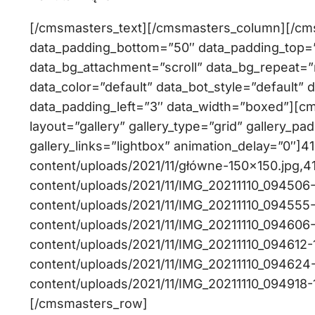
[/cmsmasters_text][/cmsmasters_column][/c
data_padding_bottom=”50″ data_padding_top=”0
data_bg_attachment=”scroll” data_bg_repeat=”
data_color=”default” data_bot_style=”default” 
data_padding_left=”3″ data_width=”boxed”][c
layout=”gallery” gallery_type=”grid” gallery_pa
gallery_links=”lightbox” animation_delay=”0″]41
content/uploads/2021/11/główne-150×150.jpg,412
content/uploads/2021/11/IMG_20211110_094506-1
content/uploads/2021/11/IMG_20211110_094555-1
content/uploads/2021/11/IMG_20211110_094606-1
content/uploads/2021/11/IMG_20211110_094612-1
content/uploads/2021/11/IMG_20211110_094624-1
content/uploads/2021/11/IMG_20211110_094918
[/cmsmasters_row]