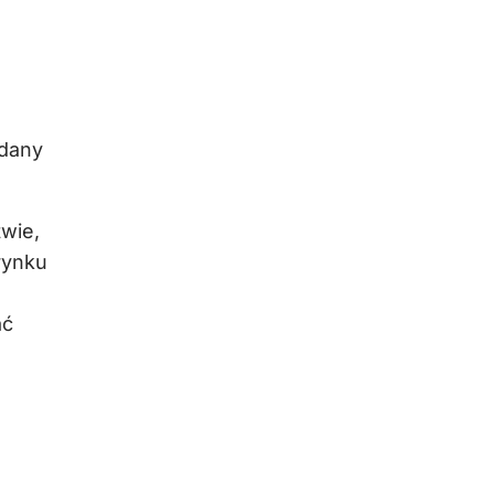
adany
wie,
rynku
ać