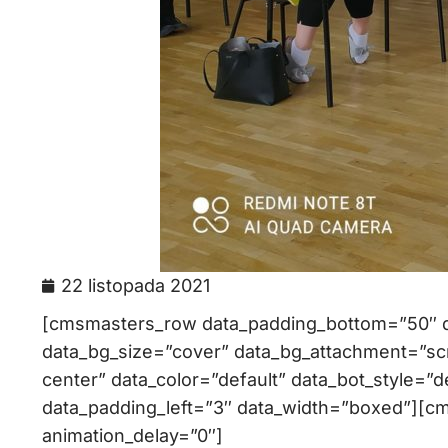
22 listopada 2021
[cmsmasters_row data_padding_bottom=”50″ da
data_bg_size=”cover” data_bg_attachment=”scr
center” data_color=”default” data_bot_style=”d
data_padding_left=”3″ data_width=”boxed”][c
animation_delay=”0″]