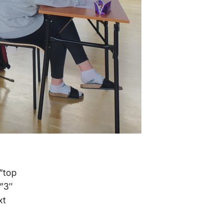
”top
”3″
xt