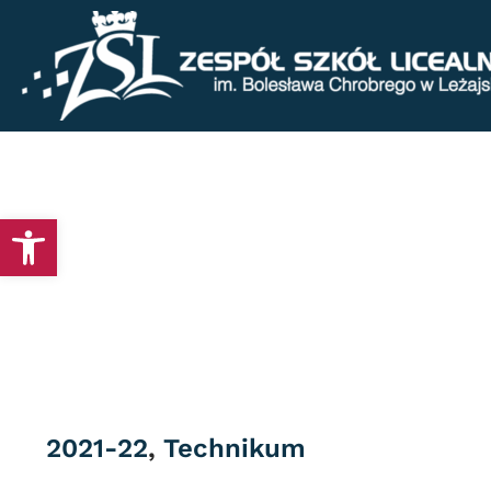
Otwórz pasek narzędzi
Category
2021-22
,
Technikum