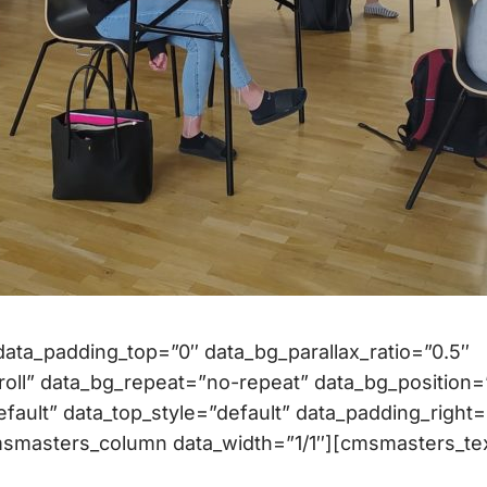
ta_padding_top=”0″ data_bg_parallax_ratio=”0.5″
oll” data_bg_repeat=”no-repeat” data_bg_position=
efault” data_top_style=”default” data_padding_right=
msmasters_column data_width=”1/1″][cmsmasters_te