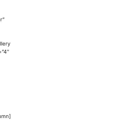
r”
lery
=”4″
lumn]