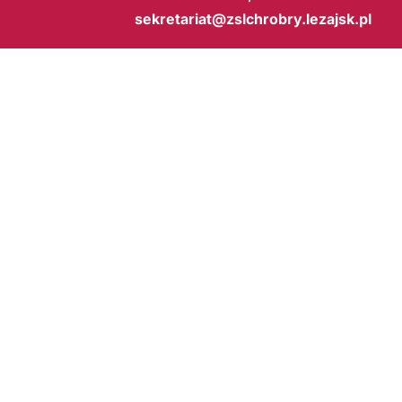
sekretariat@zslchrobry.lezajsk.pl
BIP
Copyright © 2026
Zespół Szkół Licealnych im. Bolesława Chrobrego w Leżajsku
. Wsz