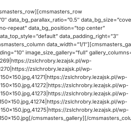
msmasters_row][cmsmasters_row
″ data_bg_parallax_ratio=”0.5″ data_bg_size=”cove
no-repeat” data_bg_position=”top center”
data_top_style=”default” data_padding_right=”3″
msmasters_column data_width=”1/1″][cmsmasters_gal
dding=”10″ image_size_gallery=”full” gallery_columns
269|https://zslchrobry.lezajsk.pl/wp-
70|https://zslchrobry.lezajsk.pl/wp-
50×150.jpg,41271|https://zslchrobry.lezajsk.pl/wp-
50×150.jpg,41272|https://zslchrobry.lezajsk.pl/wp-
50×150.jpg,41273|https://zslchrobry.lezajsk.pl/wp-
50×150.jpg,41274|https://zslchrobry.lezajsk.pl/wp-
50×150.jpg,41275|https://zslchrobry.lezajsk.pl/wp-
-150×150.jpg[/cmsmasters_gallery][/cmsmasters_co