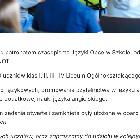
od patronatem czasopisma Języki Obce w Szkole, od
NOT.
czniów klas I, II, III i IV Liceum Ogólnokształcące
ści językowych, promowanie czytelnictwa w języku 
 dodatkowej nauki języka angielskiego.
zadania otwarte i zamknięte były ułożone w oparciu 
ch.
ych uczniów, oraz zapraszamy do udziału w kolejny